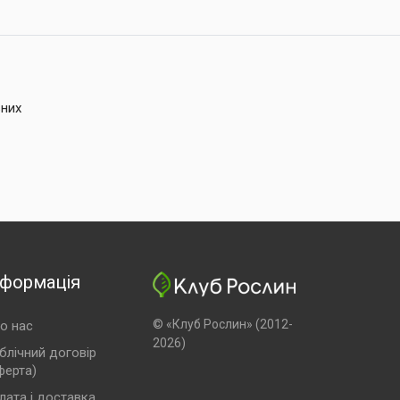
ьних
нформація
© «Клуб Рослин» (2012-
о нас
2026)
блічний договір
ферта)
лата і доставка