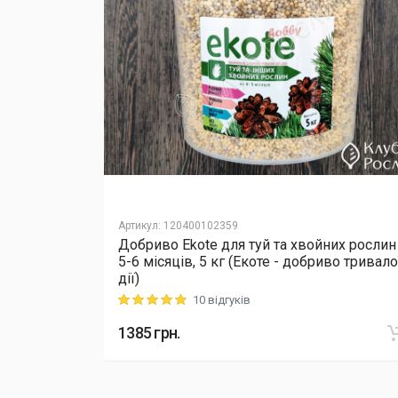
Артикул
:
120400102359
их рослин
Добриво Еkote для туй та хвойних рослин
во тривалої
5-6 місяців, 5 кг (Екоте - добриво тривало
дії)
10 відгуків
Rating: 5 out of 5
1385
грн.