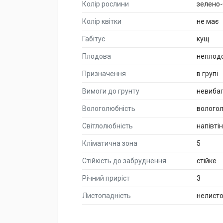
Колір рослини
зелено-
Колір квітки
не має
Габітус
кущ
Плодова
неплод
Призначення
в групі
Вимоги до грунту
невиба
Вологолюбність
волого
Світлолюбність
напівті
Кліматична зона
5
Стійкість до забруднення
стійке
Річний приріст
3
Листопадність
нелист