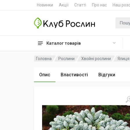
Новинки
Акції
Статті
Про нас
Наш роз
Пошук
Каталог товарів
Головна
Рослини
Хвойні рослини
Ялиця 
Опис
Властивості
Відгуки