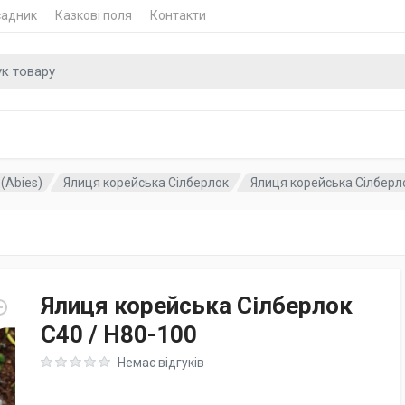
садник
Казкові поля
Контакти
 для
(Abies)
Ялиця корейська Сілберлок
Ялиця корейська Сілберлок
Ялиця корейська Сілберлок
C40 / H80-100
Rating: 0 out of 5
Немає відгуків