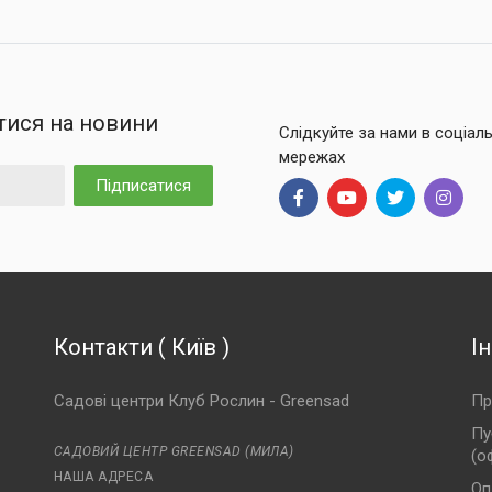
тися на новини
Слідкуйте за нами в соціал
мережах
Підписатися
Контакти
(
Київ
)
І
Садові центри Клуб Рослин - Greensad
Пр
Пу
САДОВИЙ ЦЕНТР GREENSAD (МИЛА)
(о
НАША АДРЕСА
Оп