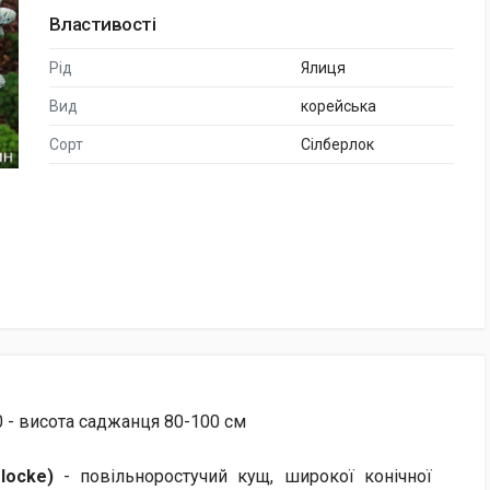
Властивості
Рід
Ялиця
Вид
корейська
Сорт
Сілберлок
0 - висота саджанця 80-100 см
rlocke)
- повільноростучий кущ, широкої конічної