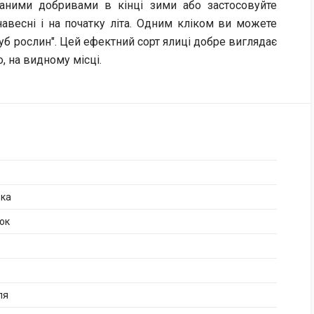
ваними добривами в кінці зими або застосовуйте
авесні і на початку літа. Одним кліком ви можете
луб рослин". Цей ефектний сорт ялиці добре виглядає
, на видному місці.
ька
ок
ля