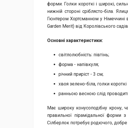
форми. Голки короткі і широкі, силь
нижній стороні сріблясто-біла. Ял
Гюнтером Хортсманном у Німеччині в
Garden Merit) від Королівського саді
Основні характеристики:
світлолюбність: півтінь;
форма - напівкуля;
річний приріст - 3 см;
хвоя зелено-біла, голки короткі 
ранньою весною слід проводити 
Має широку конусоподібну крону, ча
правильної пірамідальної форми з
Сілберлок потребує родючого, добре 