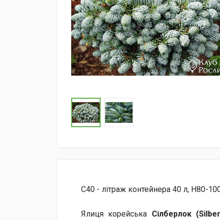
C40 - літраж контейнера 40 л, H80-10
Ялиця корейська
Сілберлок (Silbe