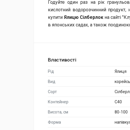
Годуйте один раз на рік гранульо
кислотний водорозчинний продукт, н
купити
Ялицю Сілберлок
на сайті "К
в японських садах, а також поодиноко
Властивості
Рід
Ялиця
Вид
корейс
Сорт
Сілберл
Контейнер
C40
Висота, см
80-100
Форма
напівку