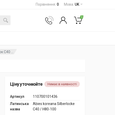
Порівняння
:
0
Мова
:
UK
0
 C40 ...
Ціну уточнюйте
Немає в наявності
Артикул
110700101436
Латинська
Abies koreana Silberlocke
назва
C40 / H80-100