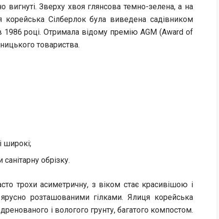
но вигнуті. Зверху хвоя глянсова темно-зелена, а на
иця корейська Сілберлок була виведена садівником
 1986 році. Отримала відому премію AGM (Award of
вницького товариства.
і широкі;
санітарну обрізку.
сто трохи асиметричну, з віком стає красивішою і
 ярусно розташованими гілками. Ялиця корейська
дренованого і вологого грунту, багатого компостом.