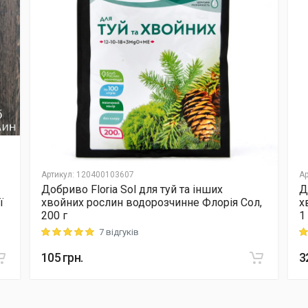
Артикул
:
120400103607
Ар
Добриво Floria Sol для туй та інших
Д
ї
хвойних рослин водорозчинне Флорія Сол,
х
200 г
1
7 відгуків
Rating: 5 out of 5
Ra
105
грн.
3