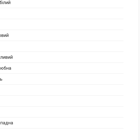
білий
овий
гливий
любна
нь
опадна