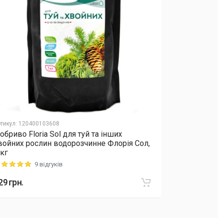
тикул
:
120400103608
Артикул
:
12040
обриво Floria Sol для туй та інших
Добриво Еk
войних рослин водорозчинне Флорія Сол,
5-6 місяців
 кг
дії)
9 відгуків
ting: 5 out of 5
Rating: 5 out o
29
грн.
934
грн.