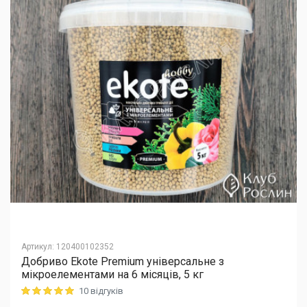
Артикул
:
120400102352
Добриво Еkote Premium універсальне з
мікроелементами на 6 місяців, 5 кг
10 відгуків
Rating: 5 out of 5