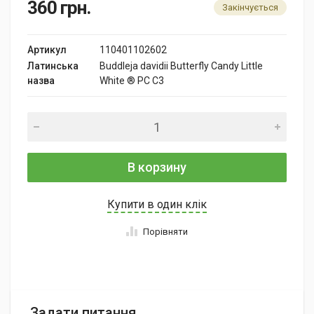
360
грн.
Закінчується
Артикул
110401102602
Латинська
Buddleja davidii Butterfly Candy Little
назва
White ® PC C3
В корзину
Купити в один клік
Порівняти
Задати питання