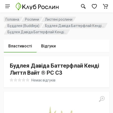
Головна
Рослини
Листяні рослини
Буддлея (Buddleja)
Будлея Давіда Баттерфлай Кенді...
Будлея Давіда Баттерфлай Кенді...
Властивості
Відгуки
Будлея Давіда Баттерфлай Кенді
Литтл Вайт ® PC C3
Rating: 0 out of 5
Немає відгуків