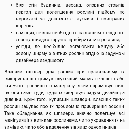
біля стін будинків, веранд, опорних стовпів
пергол для полегшення рослині підйому по
вертикалі за допомогою вусиків і повітряних
коренів;
в місцях, звідки необхідно з настанням холодного
сезону швидко і зручно прибирати такі рослини;
усюди, де необхідно встановити квітучу або
зелену ширму з витких рослин згідно із задумом
дизайнера ландшафту.
Власник шпалер для рослин при правильному їх
використанні отримує слухняний масив зеленого або
квітучого рослинного матеріалу, який спрямовує свої
пагони саме туди, куди їх скеровує задум дизайнера
ділянки. Крім того, купивши шпалери, власник таких
рослин забуває про їх проблемне прибирання восени.
Таке обладнання, як шпалери, значно полегшує всі
маніпуляції з виткими рослинами, чи то укривання їх на
зимівлю, чи то або видалення зів’ялих однорічників.