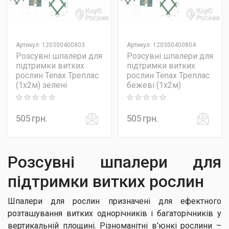
Артикул
:
120300400803
Артикул
:
120300400804
Розсувні шпалери для
Розсувні шпалери для
підтримки витких
підтримки витких
рослин Tenax Треплас
рослин Tenax Треплас
(1х2м) зелені
бежеві (1х2м)
Rating: 0 out of 5
Rating: 0 out of 5
505
грн.
505
грн.
Розсувні шпалери для
підтримки витких рослин
Шпалери для рослин призначені для ефектного
розташування витких однорічників і багаторічників у
вертикальній площині. Різноманітні в’юнкі рослини –