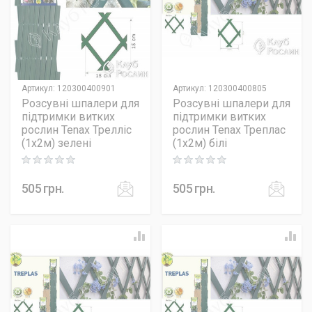
Артикул
:
120300400901
Артикул
:
120300400805
Розсувні шпалери для
Розсувні шпалери для
підтримки витких
підтримки витких
рослин Tenax Трелліс
рослин Tenax Треплас
(1х2м) зелені
(1х2м) білі
Rating: 0 out of 5
Rating: 0 out of 5
505
грн.
505
грн.