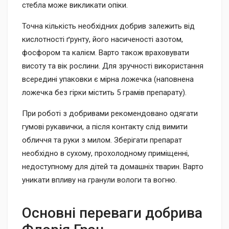
стебла може викликати опіки.
Точна кількість необхідних добрив залежить від
кислотності ґрунту, його насиченості азотом,
фосфором та калієм. Варто також враховувати
висоту та вік рослини. Для зручності використання
всередині упаковки є мірна ложечка (наповнена
ложечка без гірки містить 5 грамів препарату).
При роботі з добривами рекомендовано одягати
гумові рукавички, а після контакту слід вимити
обличчя та руки з милом. Зберігати препарат
необхідно в сухому, прохолодному приміщенні,
недоступному для дітей та домашніх тварин. Варто
уникати впливу на гранули вологи та вогню.
Основні переваги добрива