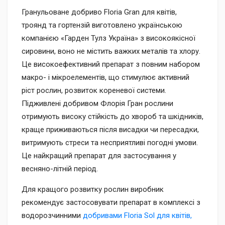
Гранульоване добриво Floria Gran для квітів,
троянд та гортензій виготовлено українською
компанією «Гарден Тулз Україна» з високоякісної
сировини, воно не містить важких металів та хлору.
Це високоефективний препарат з повним набором
макро- і мікроелементів, що стимулює активний
ріст рослин, розвиток кореневої системи.
Підживлені добривом Флорія Гран рослини
отримують високу стійкість до хвороб та шкідників,
краще приживаються після висадки чи пересадки,
витримують стреси та несприятливі погодні умови.
Це найкращий препарат для застосування у
весняно-літній період.
Для кращого розвитку рослин виробник
рекомендує застосовувати препарат в комплексі з
водорозчинними
добривами Floria Sol для квітів,