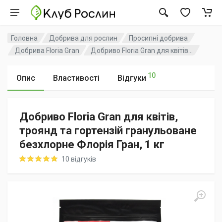
Головна
Добрива для рослин
Просипні добрива
Добрива Floria Gran
Добриво Floria Gran для квітів...
10
Опис
Властивості
Відгуки
Добриво Floria Gran для квітів,
троянд та гортензій гранульоване
безхлорне Флорія Гран, 1 кг
Rating: 5 out of 5
10 відгуків