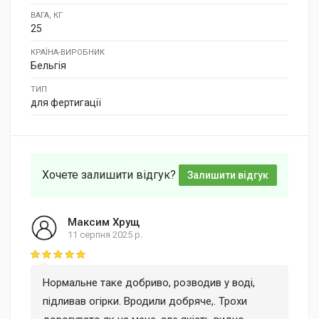
ВАГА, КГ
25
КРАЇНА-ВИРОБНИК
Бельгія
ТИП
для фертигації
Хочете залишити відгук?
Залишити відгук
Максим Хрущ
11 серпня 2025 р.
Rating: 5 out of 5
Нормальне таке добриво, розводив у воді,
підливав огірки. Вродили добряче,. Трохи