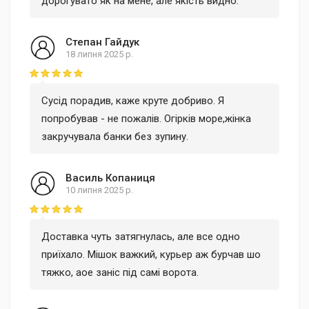
дорогувато як на мене, але якість видно.
Степан Гайдук
18 липня 2025 р.
Rating: 5 out of 5
Сусід порадив, каже круте добриво. Я
попробував - не пожалів. Огірків море,жінка
закручувала банки без зупину.
Василь Копаниця
10 липня 2025 р.
Rating: 5 out of 5
Доставка чуть затягнулась, але все одно
приїхало. Мішок важкий, курьер аж бурчав шо
тяжко, аое заніс під самі ворота.