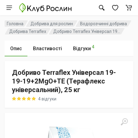
Головна
Добрива для рослин
Водорозчинні добрива
Добрива Terraflex
Добриво Terraflex Універсал 19...
4
Опис
Властивості
Відгуки
Добриво Terraflex Універсал 19-
19-19+2MgO+TE (Терафлекс
універсальний), 25 кг
Rating: 5 out of 5
4 відгуки