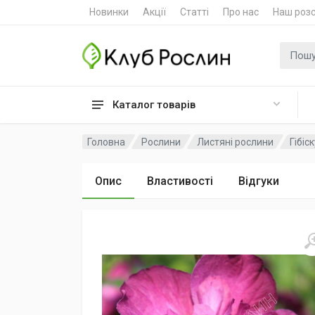
Новинки
Акції
Статті
Про нас
Наш роз
Пошук
Каталог товарів
Головна
Рослини
Листяні рослини
Гібіс
Опис
Властивості
Відгуки