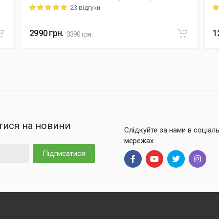
23 відгуки
Rating: 5 out of 5
Ra
2990
грн.
1
3390
грн.
тися на новини
Слідкуйте за нами в соціал
мережах
Підписатися