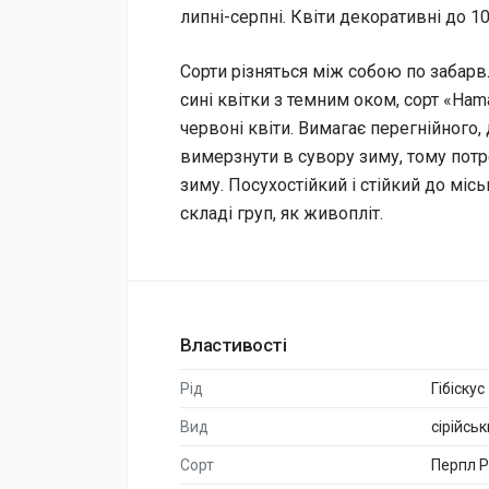
липні-серпні. Квіти декоративні до 10
Сорти різняться між собою по забарвл
сині квітки з темним оком, сорт «Hama
червоні квіти. Вимагає перегнійного
вимерзнути в сувору зиму, тому пот
зиму. Посухостійкий і стійкий до мі
складі груп, як живопліт.
Властивості
Рід
Гібіскус
Вид
сірійсь
Сорт
Перпл 