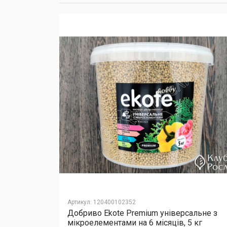
Артикул
:
120400102352
Добриво Еkote Premium універсальне з
Cellfast,
мікроелементами на 6 місяців, 5 кг