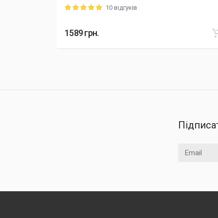
10 відгуків
Rating: 5 out of 5
1589
грн.
Підписа
Email