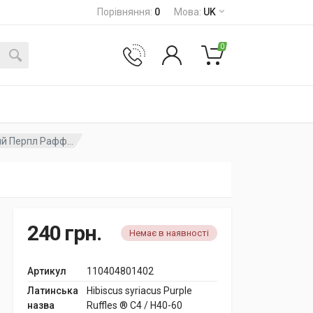
Порівняння
:
0
Мова
:
UK
0
кий Перпл Рафф...
240
грн.
Немає в наявності
Артикул
110404801402
Латинська
Hibiscus syriacus Purple
назва
Ruffles ® C4 / H40-60