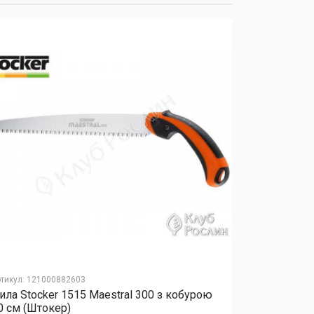
тикул
:
121000882603
Артикул
:
12040
ила Stocker 1515 Maestral 300 з кобурою
Добриво Еk
0 см (Штокер)
мікроелеме