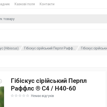
садник
Казкові поля
Контакти
 для
кус (Hibiscus)
Гібіскус сірійський Перпл Рафф...
Гібіскус сірійсь
Гібіскус сірійський Перпл
Раффлс ® C4 / H40-60
Rating: 0 out of 5
Немає відгуків