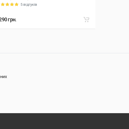
5 відгуків
ting: 5 out of 5
Rating: 5 out o
290
грн.
415
грн.
ьних