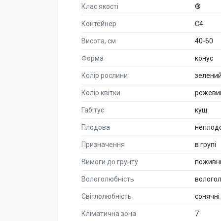
Клас якості
®
Контейнер
C4
Висота, см
40-60
Форма
конус
Колір рослини
зелени
Колір квітки
рожеви
Габітус
кущ
Плодова
неплод
Призначення
в групі
Вимоги до грунту
поживн
Вологолюбність
волого
Світлолюбність
сонячні
Кліматична зона
7