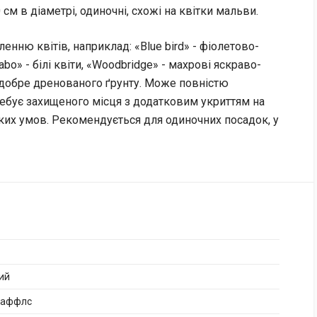
 см в діаметрі, одиночні, схожі на квітки мальви.
енню квітів, наприклад: «Blue bird» - фіолетово-
bo» - білі квіти, «Woodbridge» - махрові яскраво-
, добре дренованого ґрунту. Може повністю
ребує захищеного місця з додатковим укриттям на
ських умов. Рекомендується для одиночних посадок, у
кий
Раффлс