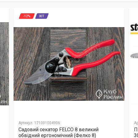
-12%
ХІТ
Артикул
:
121001004906
Ар
Садовий секатор FELCO 8 великий
П
обвідний ергономічний (Фелко 8)
3