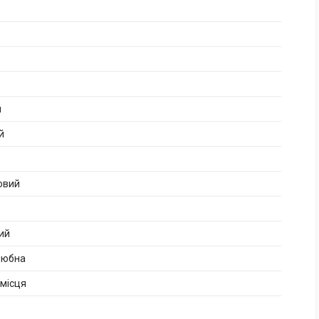
й
й
овий
ий
любна
 місця