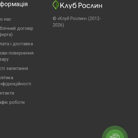
нформація
© «Клуб Рослин» (2012-
о нас
2026)
блічний договір
ферта)
лата і доставка
ови повернення
вару
сті запитання
літика
нфіденційності
нтакти
афік роботи