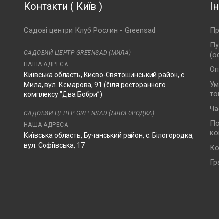
Контакти
(
Київ
)
І
Садові центри Клуб Рослин - Greensad
Пр
Пу
САДОВИЙ ЦЕНТР GREENSAD (МИЛА)
(о
НАША АДРЕСА
Оп
Київська область, Києво-Святошинський район, с.
Ум
Мила, вул. Комарова, 91 (біля ресторанного
то
комплексу "Два Бобри”)
Ча
САДОВИЙ ЦЕНТР GREENSAD (БІЛОГОРОДКА)
По
НАША АДРЕСА
ко
Київська область, Бучанський район, с. Білогородка,
вул. Софіївська, 17
Ко
Гр