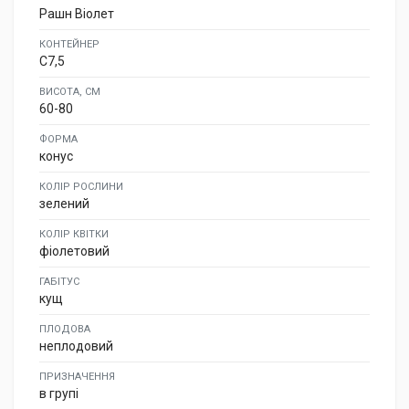
Рашн Віолет
КОНТЕЙНЕР
C7,5
ВИСОТА, СМ
60-80
ФОРМА
конус
КОЛІР РОСЛИНИ
зелений
КОЛІР КВІТКИ
фіолетовий
ГАБІТУС
кущ
ПЛОДОВА
неплодовий
ПРИЗНАЧЕННЯ
в групі