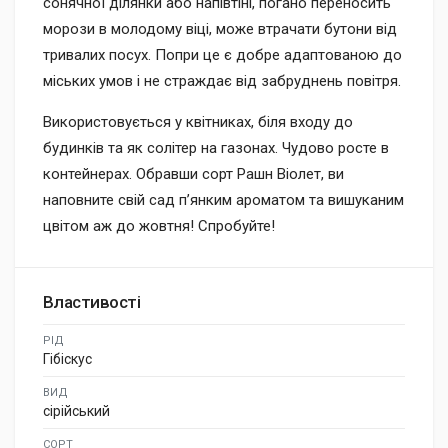
сонячної ділянки або напівтіні, погано переносить
морози в молодому віці, може втрачати бутони від
тривалих посух. Попри це є добре адаптованою до
міських умов і не страждає від забруднень повітря.
Використовується у квітниках, біля входу до
будинків та як солітер на газонах. Чудово росте в
контейнерах. Обравши сорт Рашн Віолет, ви
наповните свій сад п’янким ароматом та вишуканим
цвітом аж до жовтня! Спробуйте!
Властивості
РІД
Гібіскус
ВИД
сірійський
СОРТ