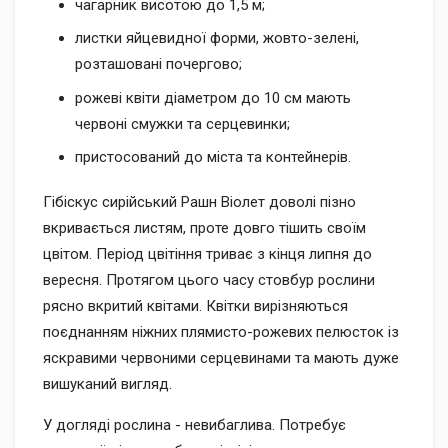
чагарник висотою до 1,5 м;
листки яйцевидної форми, жовто-зелені,
розташовані почергово;
рожеві квіти діаметром до 10 см мають
червоні смужки та серцевинки;
пристосований до міста та контейнерів.
Гібіскус сирійський Рашн Віолет доволі пізно
вкривається листям, проте довго тішить своїм
цвітом. Період цвітіння триває з кінця липня до
вересня. Протягом цього часу стовбур рослини
рясно вкритий квітами. Квітки вирізняються
поєднанням ніжних плямисто-рожевих пелюсток із
яскравими червоними серцевинами та мають дуже
вишуканий вигляд.
У догляді рослина - невибаглива. Потребує