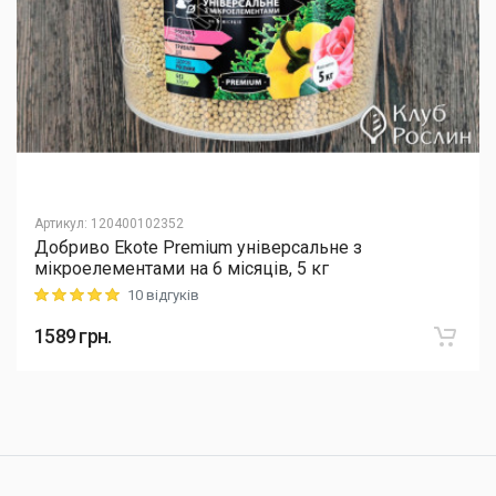
Артикул
:
120400102352
Добриво Еkote Premium універсальне з
мікроелементами на 6 місяців, 5 кг
10 відгуків
Rating: 5 out of 5
1589
грн.