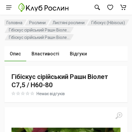
Головна
Рослини
Листяні рослини
Гібіскус (Hibiscus)
Гібіскус сірійський Рашн Віоле...
Гібіскус сірійський Рашн Віоле...
Опис
Властивості
Відгуки
Гібіскус сірійський Рашн Віолет
C7,5 / H60-80
Rating: 0 out of 5
Немає відгуків