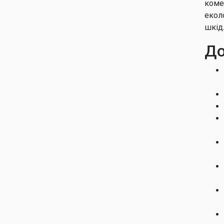
коме
екол
шкід
До