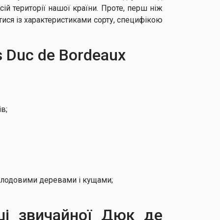
й території нашої країни. Проте, перш ніж
ися із характеристиками сорту, специфікою
 Duc de Bordeaux
в;
и плодовими деревами і кущами;
ші звичайної Дюк де