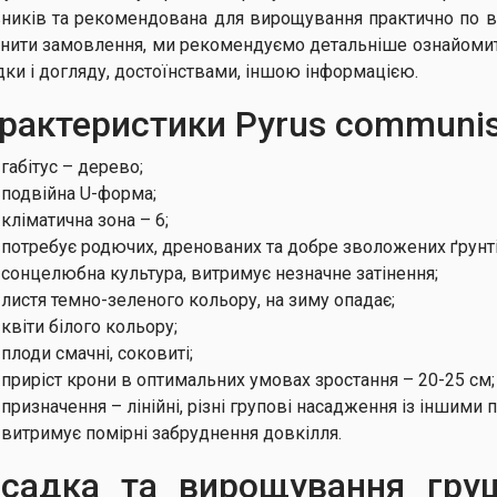
вників та рекомендована для вирощування практично по всі
снити замовлення, ми рекомендуємо детальніше ознайомит
дки і догляду, достоїнствами, іншою інформацією.
рактеристики Pyrus communis
габітус – дерево;
подвійна U-форма;
кліматична зона – 6;
потребує родючих, дренованих та добре зволожених ґрунті
сонцелюбна культура, витримує незначне затінення;
листя темно-зеленого кольору, на зиму опадає;
квіти білого кольору;
плоди смачні, соковиті;
приріст крони в оптимальних умовах зростання – 20-25 см;
призначення – лінійні, різні групові насадження із іншим
витримує помірні забруднення довкілля.
садка та вирощування гру