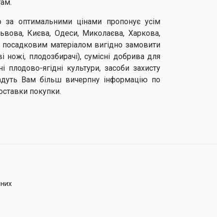
там.
о за оптимальними цінами пропонує усім
вова, Києва, Одеси, Миколаєва, Харкова,
 Із посадковим матеріалом вигідно замовити
ві ножі, плодозбирачі), сумісні добрива для
і плодово-ягідні культури, засоби захисту
дадуть Вам більш вичерпну інформацію по
оставки покупки.
ьних