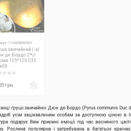
икул
:
110408800901
уша звичайний (-а)
к де Бордо 2*U-
рма 125*125 C35
Pa50
ng: 0 out of 5
20
грн.
анці груші звичайної Дюк де Бордо (Pyrus communis Duc 
здріб усім зацікавленим особам за доступною ціною в І
тура подарує Вам приємні емоції під час весняного цвіті
ну. Рослина популярна і затребувана в багатьох країнах