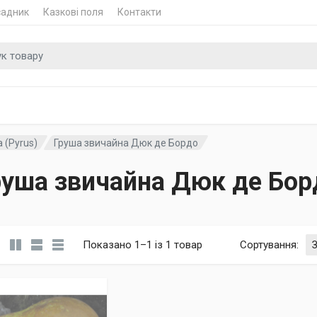
садник
Казкові поля
Контакти
 для
 (Pyrus)
Груша звичайна Дюк де Бордо
руша звичайна Дюк де Бор
Показано 1–1 із 1 товар
Сортування
: