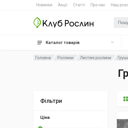
Новинки
Акції
Статті
Про нас
Наш роз
Пошук
Каталог товарів
Головна
Рослини
Листяні рослини
Груша
Г
Фільтри
Ціна