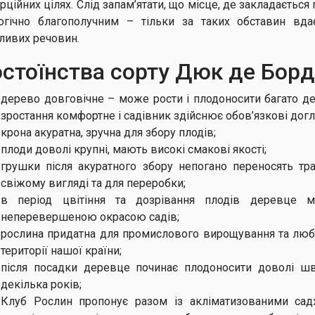
рційних цілях. Слід запам’ятати, що місце, де закладаєтьс
огічно благополучним – тільки за таких обставин вда
ливих речовин.
стоїнства сорту Дюк де Бор
дерево довговічне – може рости і плодоносити багато дес
зростання комфортне і садівник здійснює обов’язкові дог
крона акуратна, зручна для збору плодів;
плоди доволі крупні, мають високі смакові якості;
грушки після акуратного збору непогано переносять тр
свіжому вигляді та для переробки;
в період цвітіння та дозрівання плодів деревце 
неперевершеною окрасою садів;
рослина придатна для промислового вирощування та люби
території нашої країни;
після посадки деревце починає плодоносити доволі ш
декілька років;
Клуб Рослин пропонує разом із акліматизованими садж