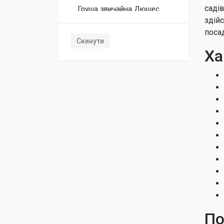
саді
Груша звичайна Дюшес
здій
Груша звичайна
поса
Ноябрськая
Скинути
Груша звичайна
Ха
Талгарська Красуня
По