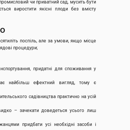
я промисловий чи приватний сад, мусить бути
ється виростити якісні плоди без вмісту
до
ятиліть поспіль, але за умови, якщо місце
лядові процедури;
анспортування, придатні для споживання у
має найбільш ефектний вигляд, тому є
тельського садівництва практично на усій
видко – зачекати доведеться усього лиш
анцями придбати усі необхідні засоби і