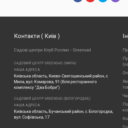
Контакти
(
Київ
)
І
Садові центри Клуб Рослин - Greensad
Пр
Пу
САДОВИЙ ЦЕНТР GREENSAD (МИЛА)
(о
НАША АДРЕСА
Оп
Київська область, Києво-Святошинський район, с.
Ум
Мила, вул. Комарова, 91 (біля ресторанного
то
комплексу "Два Бобри”)
Ча
САДОВИЙ ЦЕНТР GREENSAD (БІЛОГОРОДКА)
По
НАША АДРЕСА
ко
Київська область, Бучанський район, с. Білогородка,
вул. Софіївська, 17
Ко
Гр