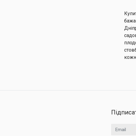
Купи
бажа
Дніп
садов
плод
стов
кожн
Підписа
Email