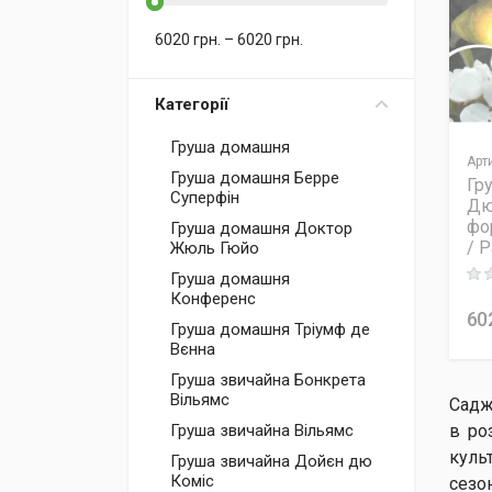
6020
грн.
–
6020
грн.
Категорії
Груша домашня
Арт
Груша домашня Берре
Гр
Суперфін
Дю
фо
Груша домашня Доктор
/ 
Жюль Гюйо
Rati
Груша домашня
Конференс
60
Груша домашня Тріумф де
Вєнна
Груша звичайна Бонкрета
Вільямс
Садж
в ро
Груша звичайна Вільямс
куль
Груша звичайна Дойєн дю
Коміс
сезо