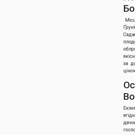
Бо
Місц
Ґрун
Садж
плод
обпр
якіс
за д
ціно
Ос
Bo
Екзе
ягід
дачн
госп