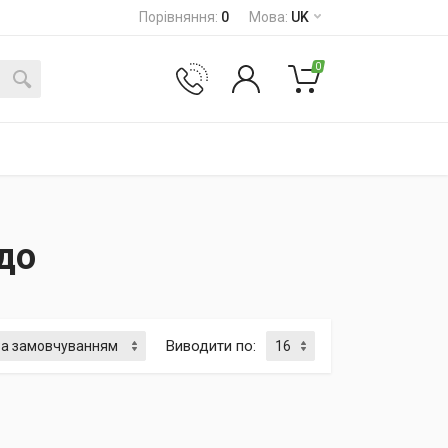
Порівняння
:
0
Мова
:
UK
0
до
Виводити по
: