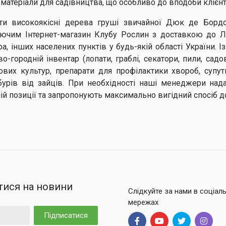
матеріали для садівництва, що особливо до вподоби клієн
ти високоякісні дерева груші звичайної Дюк де Борд
ючим Інтернет-магазин Клубу Рослин з доставкою до Ль
ра, інших населених пунктів у будь-якій області України.
о-городній інвентар (лопати, граблі, секатори, пили, садо
ових культур, препарати для профілактики хвороб, супутн
бурів від зайців. При необхідності наші менеджери на
ій позиції та запропонують максимально вигідний спосіб д
тися на новини
Слідкуйте за нами в соціал
мережах
Підписатися