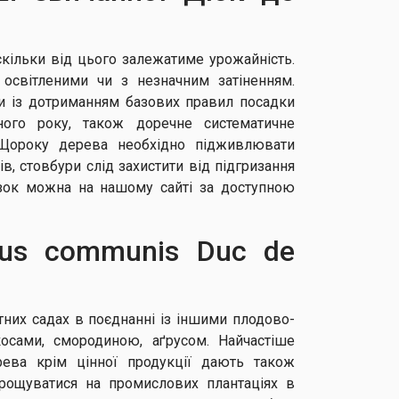
скільки від цього залежатиме урожайність.
 освітленими чи з незначним затіненням.
и із дотриманням базових правил посадки
ного року, також доречне систематичне
 Щороку дерева необхідно підживлювати
, стовбури слід захистити від підгризання
азок можна на нашому сайті за доступною
rus communis Duc de
них садах в поєднанні із іншими плодово-
осами, смородиною, аґрусом. Найчастіше
рева крім цінної продукції дають також
ирощуватися на промислових плантаціях в