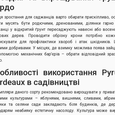
рдо
я зростання для саджанців варто обирати прискіпливо, о
ти мусять бути родючими, дренованими, ділянки гарно
анці у відкритий ґрунт пересаджують навесні або восен
ових дерев. Проводити обрізку крони потрібно кож
искувати для профілактики хвороб і атак шкідників.
ними добривами. У місцях, де взимку можлива поява зайців
опомогою механічних бар’єрів – обрати відповідний зр
ю.
обливості використання Py
rdeaux в садівництві
мпляри даного сорту рекомендовано вирощувати у приват
ними культурами – яблунями, вишнями, сливами, абрик
ики та селяни сади закладають біля будинків, де де
одарям неабияку естетичну насолоду. Культура може в