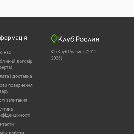
нформація
© «Клуб Рослин» (2012-
о нас
2026)
блічний договір
ферта)
лата і доставка
ови повернення
вару
сті запитання
літика
нфіденційності
нтакти
афік роботи