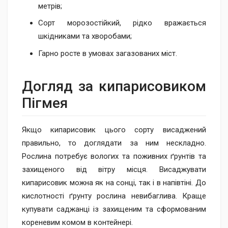
метрів;
Сорт морозостійкий, рідко вражається
шкідниками та хворобами;
Гарно росте в умовах загазованих міст.
Догляд за кипари​совиком
Пігмея
Якщо кипарисовик цього сорту висаджений
правильно, то доглядати за ним нескладно.
Рослина потребує вологих та поживних ґрунтів та
захищеного від вітру місця. Висаджувати
кипарисовик можна як на сонці, так і в напівтіні. До
кислотності ґрунту рослина невибаглива. Краще
купувати саджанці із захищеним та сформованим
кореневим комом в контейнері.