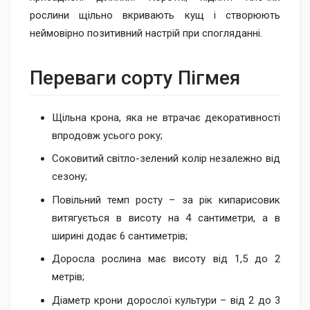
рослини щільно вкривають кущ і створюють
неймовірно позитивний настрій при спогляданні.
Переваги сорту Пі​​гмея
Щільна крона, яка не втрачає декоративності
впродовж усього року;
Соковитий світло-зелений колір незалежно від
сезону;
Повільний темп росту – за рік кипарисовик
витягується в висоту на 4 сантиметри, а в
ширині додає 6 сантиметрів;
Доросла рослина має висоту від 1,5 до 2
метрів;
Діаметр крони дорослої культури – від 2 до 3