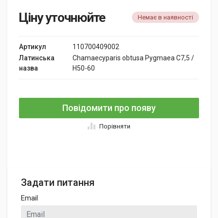
Ціну уточнюйте
Немає в наявності
Артикул
110700409002
Латинська
Chamaecyparis obtusa Pygmaea C7,5 /
назва
H50-60
Повідомити про появу
Порівняти
Задати питання
Email