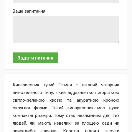
Ваше запитання
Задати питання
Кипарисовик тупий Пігмея – цікавий чагарник
вічнозеленого типу, який відрізняється жорсткою
світло-зеленою хвоєю та акуратною кроною
округлої форми. Такий кипарисовик має дуже
компактні розміри, тому стає незамінним для тих
людей, які мають невеликі за площею сади чи
присадибні ділянки. Короткі, підняті гілочки