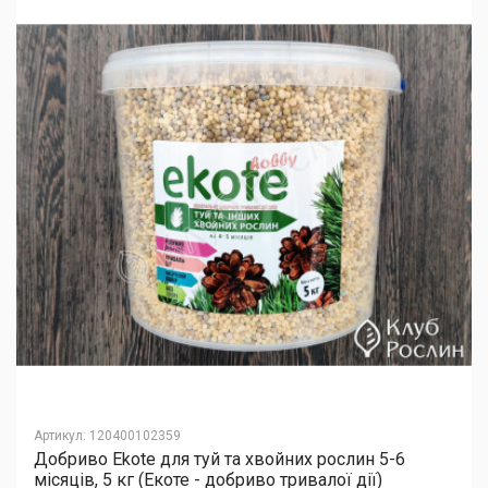
Артикул
:
120400102359
Добриво Еkote для туй та хвойних рослин 5-6
місяців, 5 кг (Екоте - добриво тривалої дії)