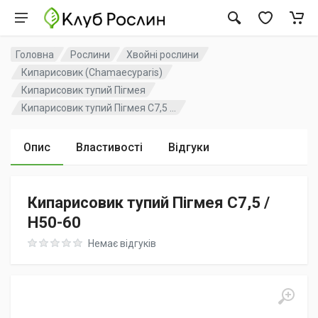
Головна
Рослини
Хвойні рослини
Кипарисовик (Chamaecyparis)
Кипарисовик тупий Пігмея
Кипарисовик тупий Пігмея C7,5 ...
Опис
Властивості
Відгуки
Кипарисовик тупий Пігмея C7,5 /
H50-60
Rating: 0 out of 5
Немає відгуків