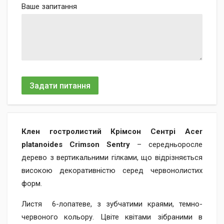
Ваше запитання
Задати питання
Клен гостролистий Крімсон Сентрі Acer
platanoides Crimson Sentry
– середньоросле
дерево з вертикальними гілками, що відрізняється
високою декоративністю серед червонолистих
форм.
Листя 6-лопатеве, з зубчатими краями, темно-
червоного кольору. Цвіте квітами зібраними в