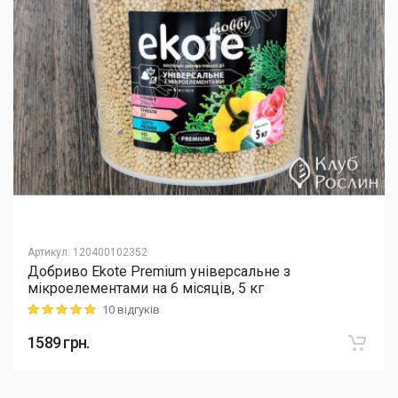
Артикул
:
120400102352
Добриво Еkote Premium універсальне з
мікроелементами на 6 місяців, 5 кг
10 відгуків
Rating: 5 out of 5
1589
грн.