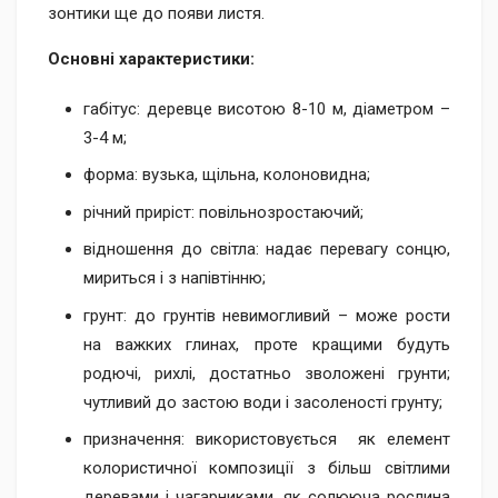
зонтики ще до появи листя.
Основні характеристики:
габітус: деревце висотою 8-10 м, діаметром –
3-4 м;
форма: вузька, щільна, колоновидна;
річний приріст: повільнозростаючий;
відношення до світла: надає перевагу сонцю,
мириться і з напівтінню;
грунт: до грунтів невимогливий – може рости
на важких глинах, проте кращими будуть
родючі, рихлі, достатньо зволожені грунти;
чутливий до застою води і засоленості грунту;
призначення: використовується як елемент
колористичної композиції з більш світлими
деревами і чагарниками, як солююча рослина