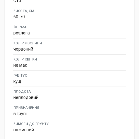
C10
ВИСОТА, СМ
60-70
ФОРМА
розлога
КОЛІР РОСЛИНИ
червоний
КОЛІР КВІТКИ
не має
ГАБІТУС
кущ
ПЛОДОВА
неплодовий
ПРИЗНАЧЕННЯ
в групі
ВИМОГИ ДО ГРУНТУ
поживний