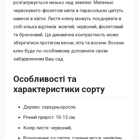
розгалужується низько над землею. Маленькі
червонувато-фіолетові квіти в парасольках цвітуть
навесні в квітні. Листя клену можуть поєднувати в
собі кілька відтінків: жовтий, червоний, фіолетовий
та бронзовий. Ця динамічна контрастність може
зберігатися протягом весни, літа та восени. Восени
клен буде по-особливому доповняти своїм
забарвленням Ваш сад.
Особливості та
характеристики сорту
Дерево: середньоросле;
Річний приріст: 10-15 см;
Колір листя: червоний;
Відношення до світла: сонячні місця, напівтінь;