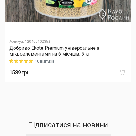
Артикул
:
120400102352
Добриво Еkote Premium універсальне з
мікроелементами на 6 місяців, 5 кг
10 відгуків
Rating: 5 out of 5
1589
грн.
Підписатися на новини