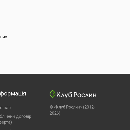
ьних
нформація
© «Клуб Рослин» (2012-
о нас
2026)
блічний договір
ферта)