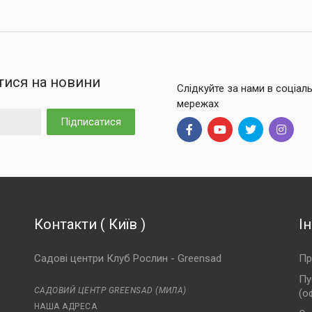
тися на новини
Слідкуйте за нами в соціал
мережах
Підписатися
Контакти
(
Київ
)
І
Садові центри Клуб Рослин - Greensad
Пр
Пу
САДОВИЙ ЦЕНТР GREENSAD (МИЛА)
(о
НАША АДРЕСА