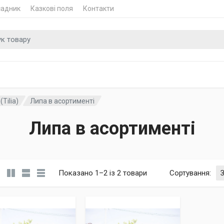
садник
Казкові поля
Контакти
 для
(Tilia)
Липа в асортименті
Липа в асортименті
Показано 1–2 із 2 товари
Сортування
: