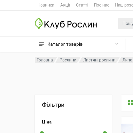
Новинки
Акції
Статті
Про нас
Наш роз
Пошук
Каталог товарів
Головна
Рослини
Листяні рослини
Липа 
Фільтри
Ціна