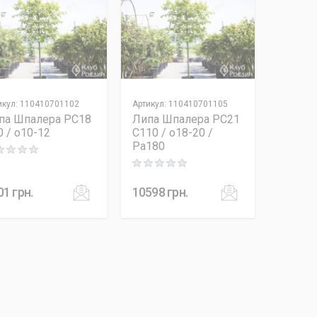
икул
:
110410701102
Артикул
:
110410701105
па Шпалера PC18
Липа Шпалера PC21
0 / o10-12
C110 / o18-20 /
Pa180
ng: 0 out of 5
Rating: 0 out of 5
01
грн.
10598
грн.