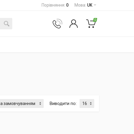
Порівняння
:
0
Мова
:
UK
0
Виводити по
: