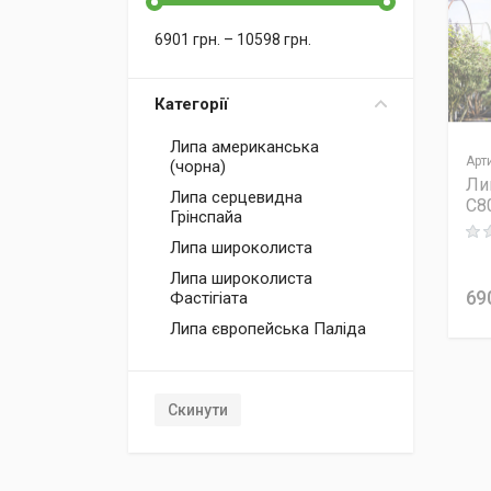
6901
грн.
–
10598
грн.
Категорії
Липа американська
Арт
(чорна)
Ли
Липа серцевидна
C8
Грінспайа
Rati
Липа широколиста
Липа широколиста
69
Фастігіата
Липа європейська Паліда
Скинути