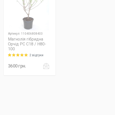
Артикул
:
110406808403
Магнолія гібридна
Орчід PC C18 / H80-
100
2 відгуки
Rating: 5 out of 5
3600
грн.