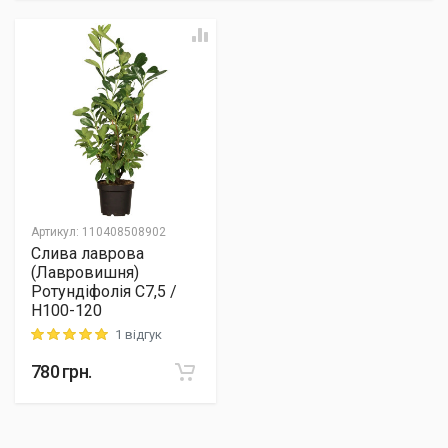
Артикул
:
110408508902
Слива лаврова
(Лавровишня)
Ротундіфолія C7,5 /
H100-120
1 відгук
Rating: 5 out of 5
780
грн.