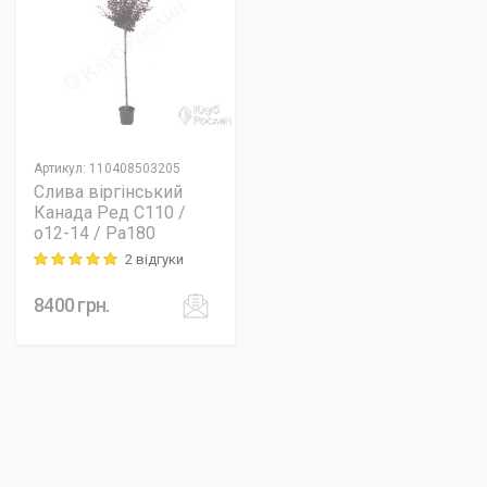
Артикул
:
110408503205
Слива віргінський
Канада Ред C110 /
o12-14 / Pa180
2 відгуки
Rating: 5 out of 5
8400
грн.