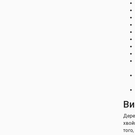
Ви
Дере
хвой
того