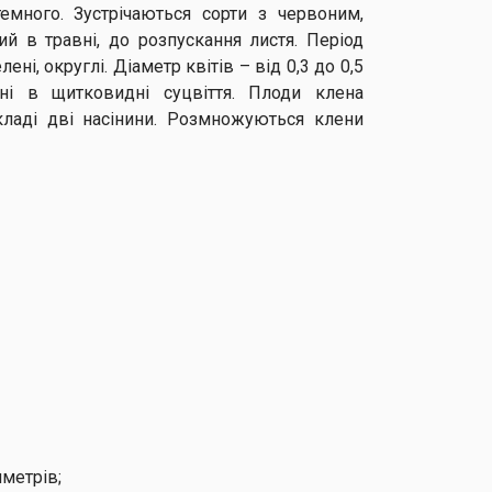
темного. Зустрічаються сорти з червоним,
ий в травні, до розпускання листя. Період
ені, округлі. Діаметр квітів – від 0,3 до 0,5
ані в щитковидні суцвіття. Плоди клена
кладі дві насінини. Розмножуються клени
иметрів;