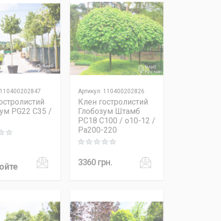
110400202847
Артикул
:
110400202826
остролистий
Клен гостролистий
ум PG22 C35 /
Глобозум Штамб
PC18 C100 / o10-12 /
Pa200-220
 out of 5
Rating: 0 out of 5
3360
грн.
юйте