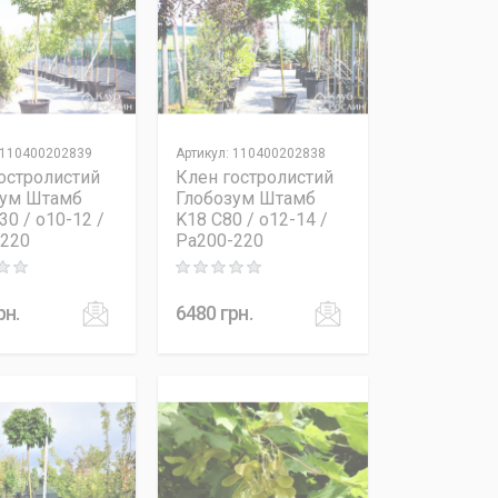
110400202839
Артикул
:
110400202838
остролистий
Клен гостролистий
зум Штамб
Глобозум Штамб
30 / o10-12 /
K18 C80 / o12-14 /
-220
Pa200-220
 out of 5
Rating: 0 out of 5
рн.
6480
грн.