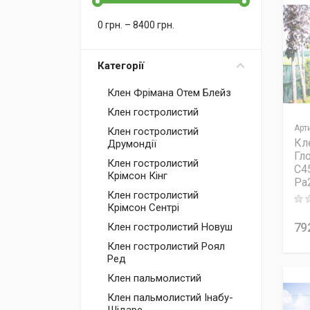
0
грн.
–
8400
грн.
Категорії
Клен Фрімана Отем Блейз
Клен гостролистий
Арт
Клен гостролистий
Кл
Друмондії
Гл
Клен гостролистий
C45
Крімсон Кінг
Pa
Клен гостролистий
Rati
Крімсон Сентрі
79
Клен гостролистий Новуш
Клен гостролистий Роял
Ред
Клен пальмолистий
Клен пальмолистий Інабу-