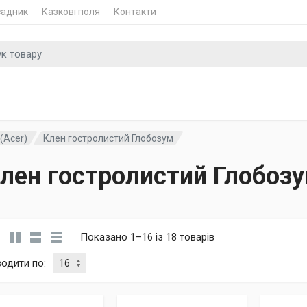
садник
Казкові поля
Контакти
 для
(Acer)
Клен гостролистий Глобозум
лен гостролистий Глобоз
Показано 1–16 із 18 товарів
водити по
: