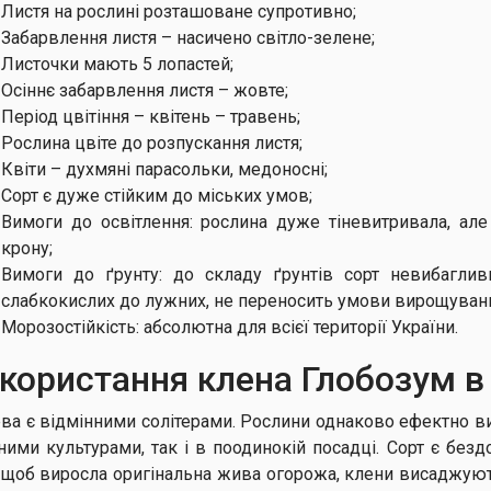
Листя на рослині розташоване супротивно;
Забарвлення листя – насичено світло-зелене;
Листочки мають 5 лопастей;
Осіннє забарвлення листя – жовте;
Період цвітіння – квітень – травень;
Рослина цвіте до розпускання листя;
Квіти – духмяні парасольки, медоносні;
Сорт є дуже стійким до міських умов;
Вимоги до освітлення: рослина дуже тіневитривала, але
крону;
Вимоги до ґрунту: до складу ґрунтів сорт невибаглив
слабкокислих до лужних, не переносить умови вирощуванн
Морозостійкість: абсолютна для всієї території України.
користання клена Глобозум в
ва є відмінними солітерами. Рослини однаково ефектно ви
ними культурами, так і в поодинокій посадці. Сорт є бе
, щоб виросла оригінальна жива огорожа, клени висаджують