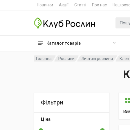
Новинки
Акції
Статті
Про нас
Наш роз
Пошук
Каталог товарів
Головна
Рослини
Листяні рослини
Клен 
К
Фільтри
Ви
Ціна