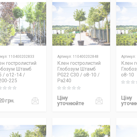
икул
:
110400202833
Артикул
:
110400202848
Артикул
:
ен гостролистий
Клен гостролистий
Клен г
обозум Штамб
Глобозум Штамб
Глобоз
 / o12-14 /
PG22 C30 / o8-10 /
o8-10
200-225
Pa240
Rating: 0
ng: 0 out of 5
Rating: 0 out of 5
Ціну
Ціну
20
грн.
уточнюйте
уточн