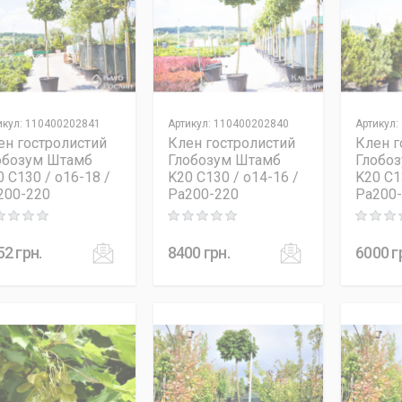
икул
:
110400202841
Артикул
:
110400202840
Артикул
:
ен гостролистий
Клен гостролистий
Клен г
обозум Штамб
Глобозум Штамб
Глобо
0 C130 / o16-18 /
K20 C130 / o14-16 /
K20 C1
200-220
Pa200-220
Pa200
ng: 0 out of 5
Rating: 0 out of 5
Rating: 0
52
грн.
8400
грн.
6000
г