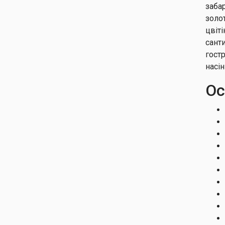
Клен червоний Сканлон
заба
золо
Клен червоний Феєрвє'ю
Флейм
цвіті
сант
Клен японський Ауреум
гост
Клен ясенелистий
Фламінго
насі
Ос