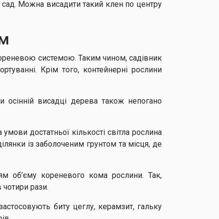
 сад. Можна висадити такий клен по центру
ум
ореневою системою. Таким чином, садівник
ртуванні. Крім того, контейнерні рослини
и осінній висадці дерева також непогано
а умови достатньої кількості світла рослина
ілянки із заболоченим грунтом та місця, де
ям об’єму кореневого кома рослини. Так,
 чотири рази.
застосовують биту цеглу, керамзит, гальку
рів.