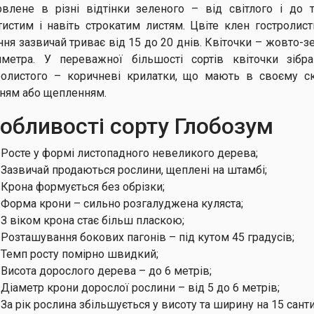
рвлене в різні відтінки зеленого – від світлого і до 
тистим і навіть строкатим листям. Цвіте клен гостролист
ння зазвичай триває від 15 до 20 днів. Квіточки – жовто-зел
иметра. У переважної більшості сортів квіточки зібр
ролистого – коричневі крилатки, що мають в своєму с
нням або щепленням.
обливості сорту Глобозум
Росте у формі листопадного невеликого дерева;
Зазвичай продаються рослини, щеплені на штамбі;
Крона формується без обрізки;
Форма крони – сильно розгалуджена куляста;
З віком крона стає більш пласкою;
Розташування бокових пагонів – під кутом 45 градусів;
Темп росту помірно швидкий;
Висота дорослого дерева – до 6 метрів;
Діаметр крони дорослої рослини – від 5 до 6 метрів;
За рік рослина збільшується у висоту та ширину на 15 сант