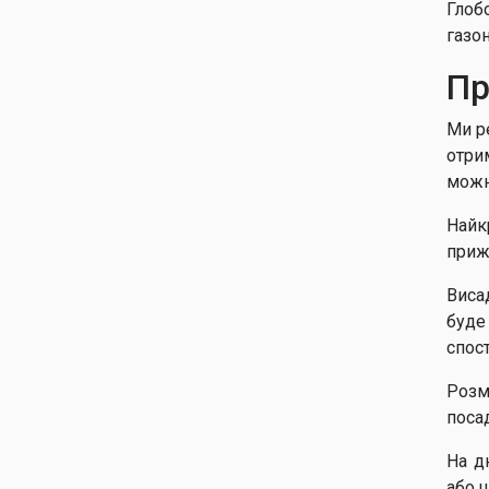
Глоб
газон
Пр
Ми р
отри
можн
Найк
приж
Висад
буде
спос
Розм
поса
На д
або 