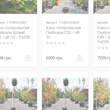
икул
:
110400202821
Артикул
:
110400202844
Артикул
:
ен гостролистий
Клен гостролистий
Клен г
обозум Штамб
Глобозум C35 / o8-
Глобо
0 / o8-10 / Pa200
10
C45 / 
Pa200
ng: 0 out of 5
Rating: 0 out of 5
Rating: 0
36
грн.
6000
грн.
7200
г