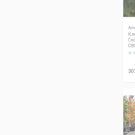
Клен пальмолистий
Діссектум
Клен пальмолистий
Діссектум Атропурпуреум
Арт
Клен пальмолистий
Кл
Діссектум Атропурпуреум
Гл
Клен пальмолистий
C8
Діссектум Гарнет
Rati
Клен пальмолистий
Катсура
30
Клен пальмолистий
Кораллінум
Клен пальмолистий
Крімсон Квін
Клен пальмолистий
Мізухо-Бені
Клен пальмолистий Ред
Вайн
Клен пальмолистий
Сангокаку (Сейюн каку)