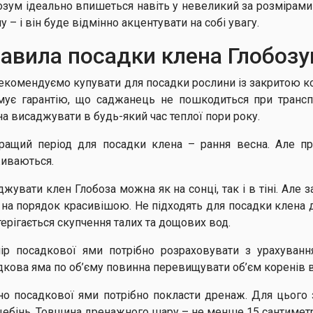
озум ідеально впишеться навіть у невеликий за розмірами
у – і він буде відмінно акцентувати на собі увагу.
авила посадки клена Глобоз
екомендуємо купувати для посадки рослини із закритою к
мує гарантію, що саджанець не пошкодиться при транспо
а висаджувати в будь-який час теплої пори року.
ращий період для посадки клена – рання весна. Але пр
иваються.
жувати клен Глобоза можна як на сонці, так і в тіні. Але з
 на порядок красивішою. Не підходять для посадки клена д
терігається скупчення талих та дощових вод.
ір посадкової ями потрібно розраховувати з урахуванн
дкова яма по об’єму повинна перевищувати об’єм коренів в
но посадкової ями потрібно покласти дренаж. Для цього 
щебінь. Товщина дренажного шару – не менше 15 сантимет