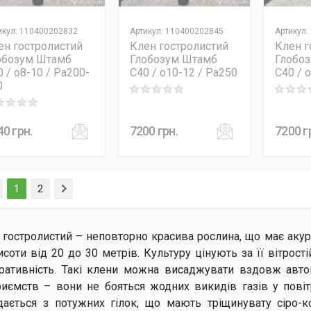
икул
:
110400202832
Артикул
:
110400202845
Артикул
:
ен гостролистий
Клен гостролистий
Клен г
обозум Штамб
Глобозум Штамб
Глобо
 / o8-10 / Pa200-
C40 / o10-12 / Pa250
C40 / 
0
Rating: 0 out of 5
Rating: 0
ng: 0 out of 5
40
грн.
7200
грн.
7200
г
(current)
1
2
 гостролистий – неповторно красива рослина, що має акур
соти від 20 до 30 метрів. Культуру цінують за її вітрості
ративність. Такі клени можна висаджувати вздовж авт
риємств – вони не бояться жодних викидів газів у пові
дається з потужних гілок, що мають тріщинувату сіро-