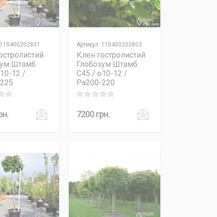
110400202831
Артикул
:
110400202803
остролистий
Клен гостролистий
зум Штамб
Глобозум Штамб
o10-12 /
C45 / o10-12 /
-225
Pa200-220
 out of 5
Rating: 0 out of 5
рн.
7200
грн.