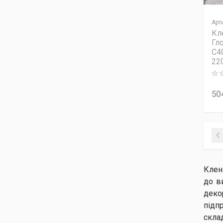
Клен пальмолистий
Скітерс Брум
Арт
Клен пальмолистий
Кл
Сумінагаші
Гл
C40
Клен пальмолистий
22
Тейлор
Rati
Клен пальмолистий
Тромпенбург
50
Клен пальмолистий
Файєглоу
Клен пальмолистий Хонну
Клен пальмолистий Шайна
Клен польовий Нанум
Клен сріблястий
Клен
Клен червоний Брендівайн
до ви
Клен червоний Октобер
деко
Глорі
підп
Клен червоний Ред Сансет
скла