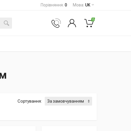
Порівняння
:
0
Мова
:
UK
0
ум
Сортування
: