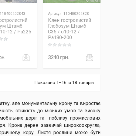
110400202843
Артикул
:
110400202828
остролистий
Клен гостролистий
зум Штамб
Глобозум Штамб
o10-12 / Pa225
C35 / o10-12 /
Pa180-200
 out of 5
Rating: 0 out of 5
рн.
3240
грн.
Показано 1–16 із 18 товарів
атну, але монументальну крону та виростає
йкість, стійкість до міських умов та високу
омобільних доріг та поблизу промислових
тря. Крона дерев зазвичай широкоокругла,
коричневу кору. Листя рослини може бути