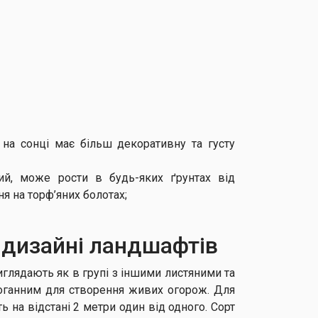
 на сонці має більш декоративну та густу
ий, може рости в будь-яких ґрунтах від
я на торф’яних болотах;
 дизайні ландшафтів
глядають як в групі з іншими листяними та
здоганним для створення живих огорож. Для
 на відстані 2 метри один від одного. Сорт