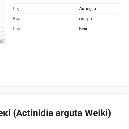
Рід
Актінідія
Вид
гостра
Сорт
Векі
кі (Actinidia arguta Weiki)