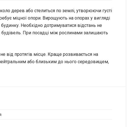
вколо дерев або стелиться по землі, утворюючи густі
требує міцної опори. Вирощують на опорах у вигляді
 будинку. Необхідно дотримуватися відстань не
тін будівель. При посадці між рослинами залишають
не від протягів місце. Краще розвивається на
 нейтральним або близьким до нього середовищем,
я