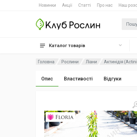
Новинки
Акції
Статті
Про нас
Наш роз
Пошук
Каталог товарів
Головна
Рослини
Ліани
Актинідія (Actini
Опис
Властивості
Відгуки