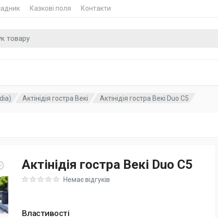
садник
Казкові поля
Контакти
 для
dia)
Актінідія гостра Векі
Актінідія гостра Векі Duo C5
Актінідія гостра Векі Duo C5
Rating: 0 out of 5
Немає відгуків
Властивості