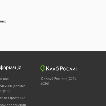
ьних
нформація
© «Клуб Рослин» (2012-
о нас
2026)
блічний договір
ферта)
лата і доставка
ови повернення