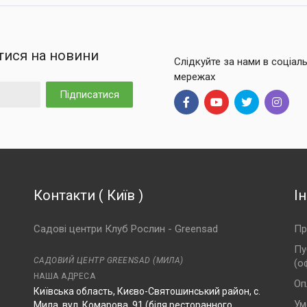
тися на новини
Слідкуйте за нами в соціал
мережах
Підписатися
Контакти
(
Київ
)
І
Садові центри Клуб Рослин - Greensad
Пр
Пу
САДОВИЙ ЦЕНТР GREENSAD (МИЛА)
(о
НАША АДРЕСА
Оп
Київська область, Києво-Святошинський район, с.
Ум
Мила, вул. Комарова, 91 (біля ресторанного