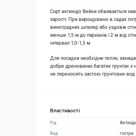
Сорт актинідії Вейки обвивається на
зарості. При вирощуванні в садах по
виноградних шпалер або уздовж стін
менше 1,5 м до парканів і 2 м від с
інтервал 1,0-1,5 м.
Для посадки необхідне тепле, захище
добре дренованих багатих грунтах з
не переносить застою грунтових вод.
Властивості
Рід
Актініді
Вид
гостра