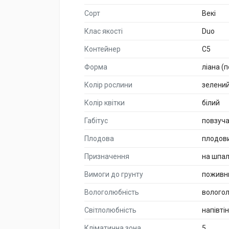
Сорт
Векі
Клас якості
Duo
Контейнер
C5
Форма
ліана (
Колір рослини
зелени
Колір квітки
білий
Габітус
повзуча
Плодова
плодов
Призначення
на шпал
Вимоги до грунту
поживн
Вологолюбність
волого
Світлолюбність
напівті
Кліматична зона
5