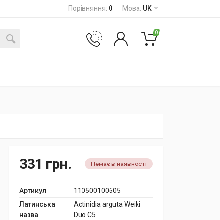
Порівняння
:
0
Мова
:
UK
0
331
грн.
Немає в наявності
Артикул
110500100605
Латинська
Actinidia arguta Weiki
назва
Duo C5