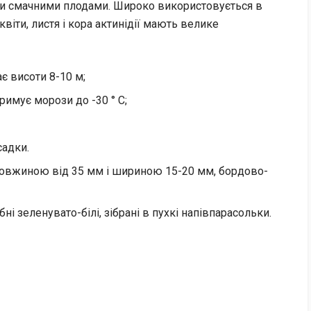
и смачними плодами. Широко використовується в
квіти, листя і кора актинідії мають велике
є висоти 8-10 м;
римує морози до -30 ° C;
садки.
 довжиною від 35 мм і шириною 15-20 мм, бордово-
ібні зеленувато-білі, зібрані в пухкі напівпарасольки.