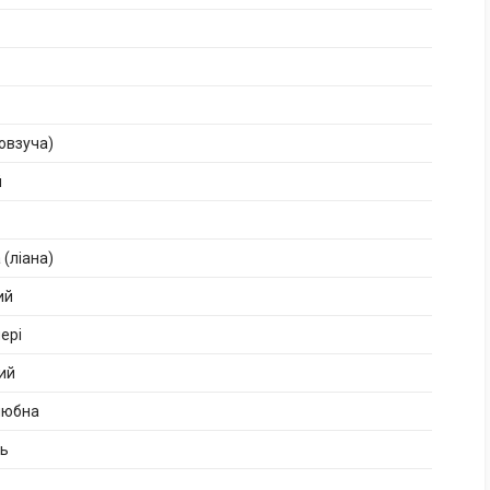
повзуча)
й
 (ліана)
ий
ері
ий
любна
нь