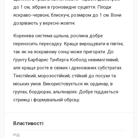
до 1 см, зібрані в гроновидне суцвіття. Плоди
яскраво-червоні, блискучі, розміром до 1 см. Вони
дозрівають у вересні-жовтні.
Коренева система щільна, рослина добре
переносить пересадку. Краще вирощувати в півтіні,
так як на яскравому сонці може пригорати. До
ґрунту Барбарис Тунберга Коболд невимогливий,
але краще росте в свіжих і дренованих субстратах.
Тіністійкий, морозостійкий, стійкий до посухи та
міських умов. Використовується як ординар, в
групах, бордюрах, альпінаріях. Добре піддається
стрижці і формувальній обрізці.
Властивості
РІД