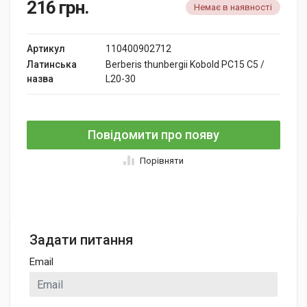
216
грн.
Немає в наявності
Артикул
110400902712
Латинська
Berberis thunbergii Kobold PC15 C5 /
назва
L20-30
Повідомити про появу
Порівняти
Задати питання
Email