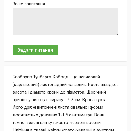
Ваше запитання
Задати питання
Барбарис Тунберга Коболд - це невисокий
(карликовий) листопадний чагарник. Росте швидко,
висота і діаметр крони до півметра. Щорічний
приріст у висоту і ширину - 2-3 см. Крона густа.
Його дрібні витончені листя овальної форми
досягають у довжину 1-1,5 сантиметра. Вони
темно-зелені влітку і жовто-червоні восени.
Цвітіння в травні, квітки жовто-червоні діаметром