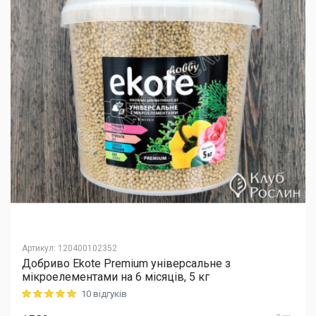
Артикул
:
120400102352
Добриво Еkote Premium універсальне з
мікроелементами на 6 місяців, 5 кг
10 відгуків
Rating: 5 out of 5