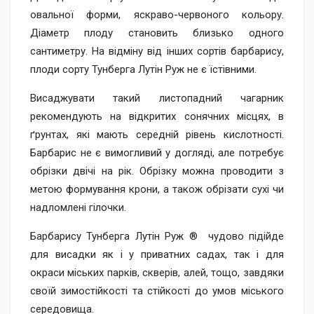
овальної форми, яскраво-червоного кольору.
Діаметр плоду становить близько одного
сантиметру. На відміну від інших сортів барбарису,
плоди сорту Тунберга Лутін Руж не є їстівними.
Висаджувати такий листопадний чагарник
рекомендують на відкритих сонячних місцях, в
ґрунтах, які мають середній рівень кислотності.
Барбарис не є вимогливий у догляді, але потребує
обрізки двічі на рік. Обрізку можна проводити з
метою формування крони, а також обрізати сухі чи
надломлені гілочки.
Барбарису Тунберга Лутін Руж ® чудово підійде
для висадки як і у приватних садах, так і для
окраси міських парків, скверів, алей, тощо, завдяки
своїй зимостійкості та стійкості до умов міського
середовища.