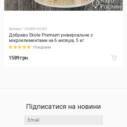
Артикул
:
120400102352
Добриво Еkote Premium універсальне з
мікроелементами на 6 місяців, 5 кг
10 відгуків
Rating: 5 out of 5
1589
грн.
Підписатися на новини
Email