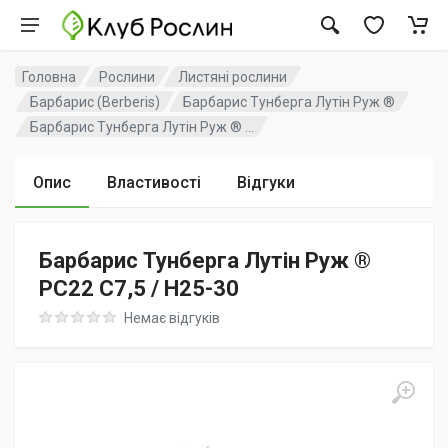
Головна
Рослини
Листяні рослини
Барбарис (Berberis)
Барбарис Тунберга Лутін Руж ®
Барбарис Тунберга Лутін Руж ® ...
Опис
Властивості
Відгуки
Барбарис Тунберга Лутін Руж ®
PC22 C7,5 / H25-30
Rating: 0 out of 5
Немає відгуків