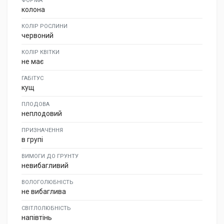
ФОРМА
колона
КОЛІР РОСЛИНИ
червоний
КОЛІР КВІТКИ
не має
ГАБІТУС
кущ
ПЛОДОВА
неплодовий
ПРИЗНАЧЕННЯ
в групі
ВИМОГИ ДО ГРУНТУ
невибагливий
ВОЛОГОЛЮБНІСТЬ
не вибаглива
СВІТЛОЛЮБНІСТЬ
напівтінь