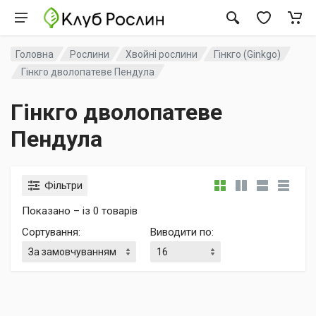
Головна
Рослини
Хвойні рослини
Гінкго (Ginkgo)
Гінкго дволопатеве Пендула
Гінкго дволопатеве
Пендула
Фільтри
Показано – із 0 товарів
Сортування
:
Виводити по
: