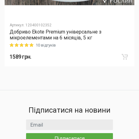
Артикул
:
120400102352
Добриво Еkote Premium універсальне з
мікроелементами на 6 місяців, 5 кг
10 відгуків
Rating: 5 out of 5
1589
грн.
Підписатися на новини
Email
Підписатися