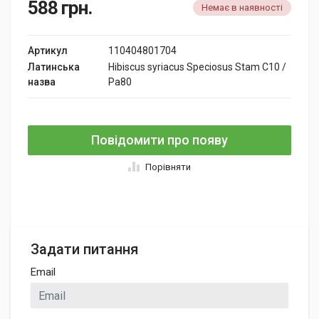
588
грн.
Немає в наявності
Артикул
110404801704
Латинська
Hibiscus syriacus Speciosus Stam C10 /
назва
Pa80
Повідомити про появу
Порівняти
Задати питання
Email