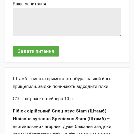
Ваше запитання
Задати питання
Штамб - висота прямого стовбура, на якій його
прищепили, звідки починають відходити гілки.
С10 - літраж контейнера 10 л.
Гібіск сірійський Спеціозус Stam (Штамб)
Hibiscus syriacus Speciosus Stam (Штамб)
–
вертикальний чагарник, дуже бажаний завдяки