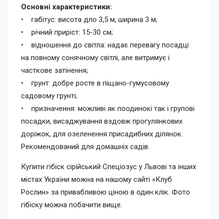
Основні характеристики:
• габітус: висота дло 3,5 м, ширина 3 м;
• річний приріст: 15-30 см;
• відношення до світла: надає перевагу посадці
на повному сонячному світлі, але витримує і
часткове затінення;
• грунт: добре росте в піщано-гумусовому
садовому грунті;
• призначення: можливі як поодинокі так і групові
посадки, висаджування вздовж прогулянкових
доріжок, для озеленення присадибних ділянок.
Рекомендований для домашніх садів.
Купити гібіск сірійський Спеціозус у Львові та інших
містах України можна на нашому сайті «Клуб
Рослин» за привабливою ціною в один клік.
Фото
гібіску можна побачити вище.