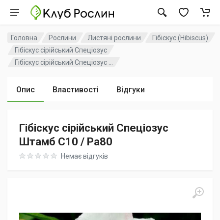
Головна
Рослини
Листяні рослини
Гібіскус (Hibiscus)
Гібіскус сірійський Спеціозус
Гібіскус сірійський Спеціозус ...
Опис
Властивості
Відгуки
Гібіскус сірійський Спеціозус
Штамб C10 / Pa80
Rating: 0 out of 5
Немає відгуків