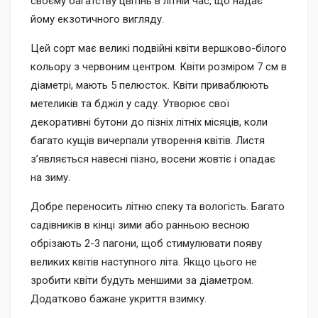
своєму багатству цвітінь в літній час, що надає
йому екзотичного вигляду.
Цей сорт має великі подвійні квіти вершково-білого
кольору з червоним центром. Квіти розміром 7 см в
діаметрі, мають 5 пелюсток. Квіти приваблюють
метеликів та бджіл у саду. Утворює свої
декоративні бутони до пізніх літніх місяців, коли
багато кущів вичерпали утворення квітів. Листя
з’являється навесні пізно, восени жовтіє і опадає
на зиму.
Добре переносить літню спеку та вологість. Багато
садівників в кінці зими або ранньою весною
обрізають 2-3 пагони, щоб стимулювати появу
великих квітів наступного літа. Якщо цього не
зробити квіти будуть меншими за діаметром.
Додатково бажане укриття взимку.