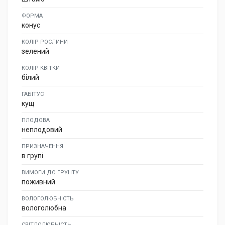
ФОРМА
конус
КОЛІР РОСЛИНИ
зелений
КОЛІР КВІТКИ
білий
ГАБІТУС
кущ
ПЛОДОВА
неплодовий
ПРИЗНАЧЕННЯ
в групі
ВИМОГИ ДО ГРУНТУ
поживний
ВОЛОГОЛЮБНІСТЬ
вологолюбна
СВІТЛОЛЮБНІСТЬ