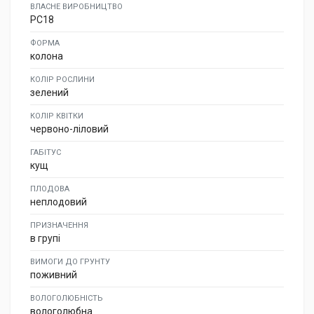
ВЛАСНЕ ВИРОБНИЦТВО
PC18
ФОРМА
колона
КОЛІР РОСЛИНИ
зелений
КОЛІР КВІТКИ
червоно-ліловий
ГАБІТУС
кущ
ПЛОДОВА
неплодовий
ПРИЗНАЧЕННЯ
в групі
ВИМОГИ ДО ГРУНТУ
поживний
ВОЛОГОЛЮБНІСТЬ
вологолюбна