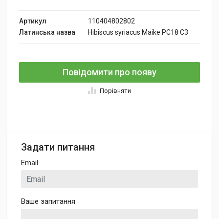
Артикул
110404802802
Латинська назва
Hibiscus syriacus Maike PC18 C3
Повідомити про появу
Порівняти
Задати питання
Email
Ваше запитання