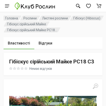
Головна
Рослини
Листяні рослини
Гібіскус (Hibiscus)
Гібіскус сірійський Майке
Гібіскус сірійський Майке PC18...
Властивості
Відгуки
Гібіскус сірійський Майке PC18 C3
Rating: 0 out of 5
Немає відгуків