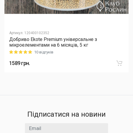
Артикул
:
120400102352
Добриво Еkote Premium універсальне з
мікроелементами на 6 місяців, 5 кг
10 відгуків
Rating: 5 out of 5
1589
грн.
Підписатися на новини
Email