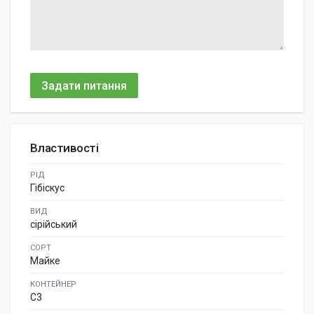
Задати питання
Властивості
РІД
Гібіскус
ВИД
сірійський
СОРТ
Майке
КОНТЕЙНЕР
C3