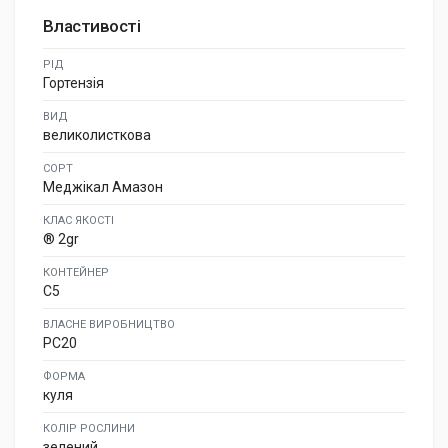
Властивості
РІД
Гортензія
ВИД
великолисткова
СОРТ
Меджікал Амазон
КЛАС ЯКОСТІ
® 2gr
КОНТЕЙНЕР
C5
ВЛАСНЕ ВИРОБНИЦТВО
PC20
ФОРМА
куля
КОЛІР РОСЛИНИ
зелений