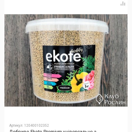
Артикул
:
120400102352
Добриво Еkote Premium універсальне з