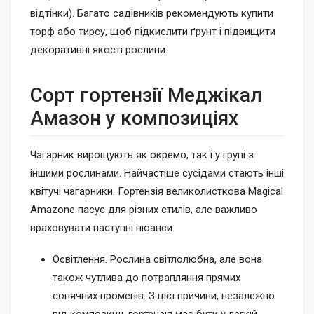
відтінки). Багато садівників рекомендують купити
торф або тирсу, щоб підкислити ґрунт і підвищити
декоративні якості рослини.
Сорт гортензії Меджікал
Амазон у композиціях
Чагарник вирощують як окремо, так і у групі з
іншими рослинами. Найчастіше сусідами стають інші
квітучі чагарники. Гортензія великолисткова Magical
Amazone пасує для різних стилів, але важливо
враховувати наступні нюанси:
Освітлення. Рослина світлолюбна, але вона
також чутлива до потрапляння прямих
сонячних променів. З цієї причини, незалежно
від композиції, гортензія має бути у легкій