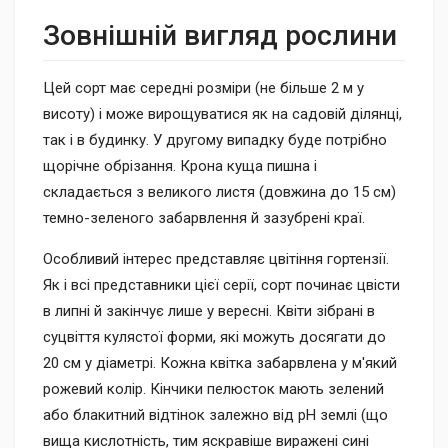
Зовнішній вигляд рослини
Цей сорт має середні розміри (не більше 2 м у
висоту) і може вирощуватися як на садовій ділянці,
так і в будинку. У другому випадку буде потрібно
щорічне обрізання. Крона куща пишна і
складається з великого листя (довжина до 15 см)
темно-зеленого забарвлення й зазубрені краї.
Особливий інтерес представляє цвітіння гортензії.
Як і всі представники цієї серії, сорт починає цвісти
в липні й закінчує лише у вересні. Квіти зібрані в
суцвіття кулястої форми, які можуть досягати до
20 см у діаметрі. Кожна квітка забарвлена у м'який
рожевий колір. Кінчики пелюсток мають зелений
або блакитний відтінок залежно від pH землі (що
вища кислотність, тим яскравіше виражені сині