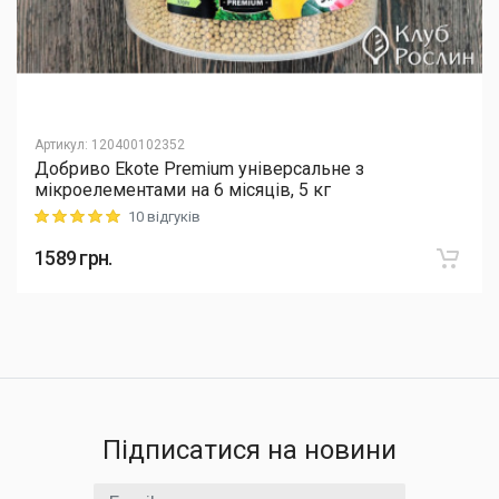
Артикул
:
120400102352
Добриво Еkote Premium універсальне з
мікроелементами на 6 місяців, 5 кг
10 відгуків
Rating: 5 out of 5
1589
грн.
Підписатися на новини
Email