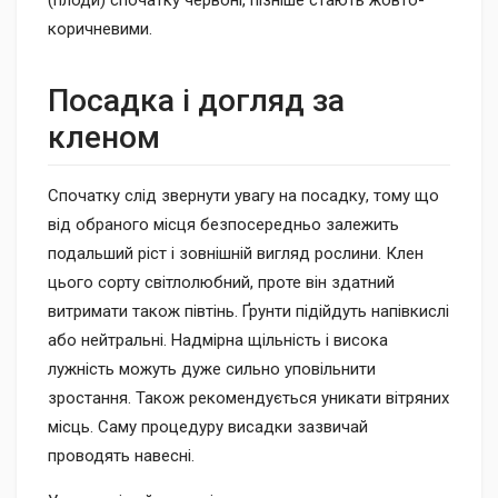
(плоди) спочатку червоні, пізніше стають жовто-
коричневими.
Посадка і догляд за
кленом
Спочатку слід звернути увагу на посадку, тому що
від обраного місця безпосередньо залежить
подальший ріст і зовнішній вигляд рослини. Клен
цього сорту світлолюбний, проте він здатний
витримати також півтінь. Ґрунти підійдуть напівкислі
або нейтральні. Надмірна щільність і висока
лужність можуть дуже сильно уповільнити
зростання. Також рекомендується уникати вітряних
місць. Саму процедуру висадки зазвичай
проводять навесні.