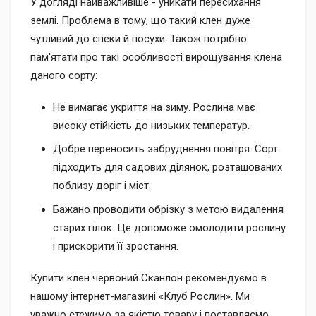
У догляді найважливіше - уникати пересихання
землі. Проблема в тому, що такий клен дуже
чутливий до спеки й посухи. Також потрібно
пам'ятати про такі особливості вирощування клена
даного сорту:
Не вимагає укриття на зиму. Рослина має
високу стійкість до низьких температур.
Добре переносить забруднення повітря. Сорт
підходить для садових ділянок, розташованих
поблизу доріг і міст.
Бажано проводити обрізку з метою видалення
старих гілок. Це допоможе омолодити рослину
і прискорити її зростання.
Купити клен червоний Сканлон рекомендуємо в
нашому інтернет-магазині «Клуб Рослин». Ми
уважно стежимо за якістю товару і поставляємо