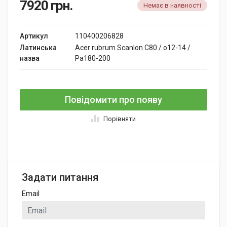
7920
грн.
Немає в наявності
Артикул
110400206828
Латинська
Acer rubrum Scanlon C80 / o12-14 /
назва
Pa180-200
Повідомити про появу
Порівняти
Задати питання
Email