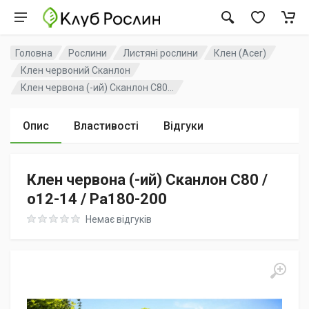
Головна
Рослини
Листяні рослини
Клен (Acer)
Клен червоний Сканлон
Клен червона (-ий) Сканлон C80...
Опис
Властивості
Відгуки
Клен червона (-ий) Сканлон C80 /
o12-14 / Pa180-200
Rating: 0 out of 5
Немає відгуків