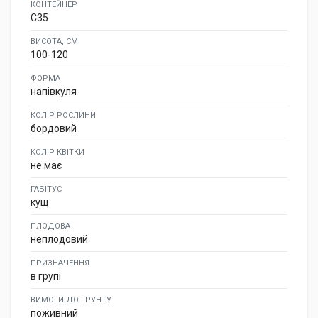
КОНТЕЙНЕР
C35
ВИСОТА, СМ
100-120
ФОРМА
напівкуля
КОЛІР РОСЛИНИ
бордовий
КОЛІР КВІТКИ
не має
ГАБІТУС
кущ
ПЛОДОВА
неплодовий
ПРИЗНАЧЕННЯ
в групі
ВИМОГИ ДО ГРУНТУ
поживний