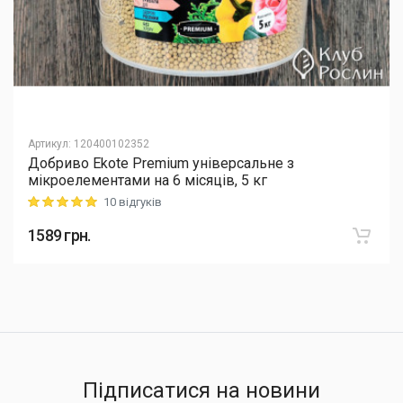
Артикул
:
120400102352
Добриво Еkote Premium універсальне з
мікроелементами на 6 місяців, 5 кг
10 відгуків
Rating: 5 out of 5
1589
грн.
Підписатися на новини