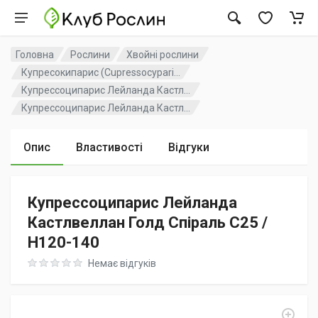
Головна
Рослини
Хвойні рослини
Купресокипарис (Cupressocypari...
Купрессоципарис Лейланда Кастл...
Купрессоципарис Лейланда Кастл...
Опис
Властивості
Відгуки
Купрессоципарис Лейланда
Кастлвеллан Голд Спіраль C25 /
H120-140
Rating: 0 out of 5
Немає відгуків