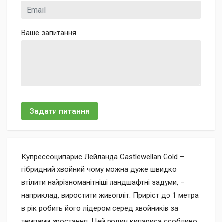
Ваше запитання
Задати питання
Купрессоципарис Лейланда Castlewellan Gold –
гібридний хвойний чому можна дуже швидко
втілити найрізноманітніші ландшафтні задуми, –
наприклад, виростити живопліт. Приріст до 1 метра
в рік робить його лідером серед хвойників за
темпами зростання. Цей родич кипариса особливо