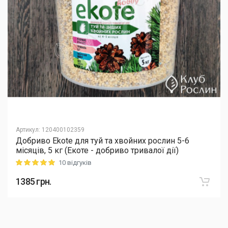
Артикул
:
120400102359
Добриво Еkote для туй та хвойних рослин 5-6
місяців, 5 кг (Екоте - добриво тривалої дії)
10 відгуків
Rating: 5 out of 5
1385
грн.