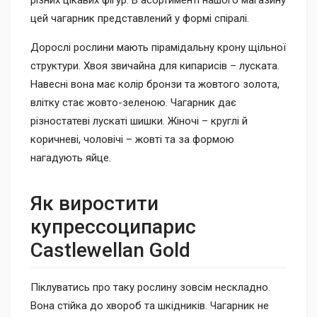
різних цікавих фігур. В асортименті нашого магазину
цей чагарник представлений у формі спіралі.
Дорослі рослини мають пірамідальну крону щільної
структури. Хвоя звичайна для кипарисів – луската.
Навесні вона має колір бронзи та жовтого золота,
влітку стає жовто-зеленою. Чагарник дає
різностатеві лускаті шишки. Жіночі – круглі й
коричневі, чоловічі – жовті та за формою
нагадують яйце.
Як виростити
купрессоципарис
Castlewellan Gold
Піклуватись про таку рослину зовсім нескладно.
Вона стійка до хвороб та шкідників. Чагарник не