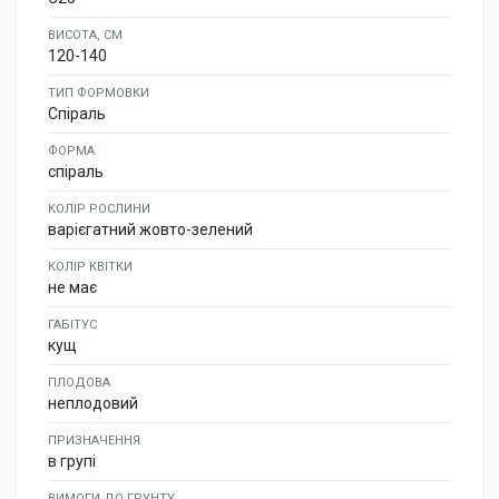
ВИСОТА, СМ
120-140
ТИП ФОРМОВКИ
Спіраль
ФОРМА
спіраль
КОЛІР РОСЛИНИ
варієгатний жовто-зелений
КОЛІР КВІТКИ
не має
ГАБІТУС
кущ
ПЛОДОВА
неплодовий
ПРИЗНАЧЕННЯ
в групі
ВИМОГИ ДО ГРУНТУ