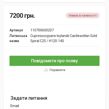
7200
грн.
Немає в наявності
Артикул
110700600207
Латинська
Cupressocyparis leylandii Castlewellan Gold
назва
Spiral C25 / H120-140
Повідомити про появу
Порівняти
Задати питання
Email