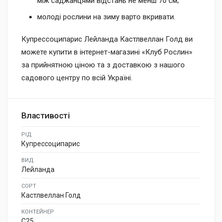
між саджанцями відстань не менш 70 см;
молоді рослини на зиму варто вкривати.
Купрессоципарис Лейланда Кастлвеллан Голд ви
можете купити в інтернет-магазині «Клуб Рослин»
за прийнятною ціною та з доставкою з нашого
садового центру по всій Україні.
Властивості
РІД
Купрессоципарис
ВИД
Лейланда
СОРТ
Кастлвеллан Голд
КОНТЕЙНЕР
C25