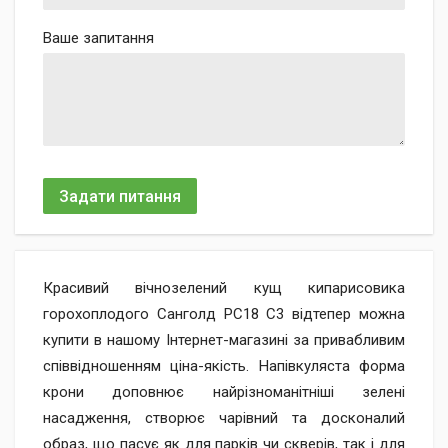
Ваше запитання
Задати питання
Красивий вічнозелений кущ кипарисовика
горохоплодого Санголд РС18 С3 відтепер можна
купити в нашому Інтернет-магазині за привабливим
співвідношенням ціна-якість. Напівкуляста форма
крони доповнює найрізноманітніші зелені
насадження, створює чарівний та досконалий
образ, що пасує як для парків чи скверів, так і для