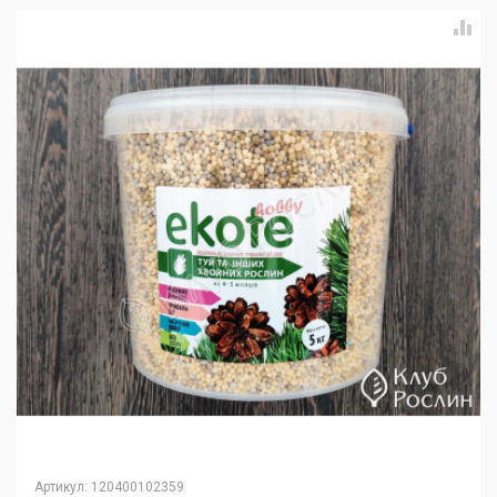
Артикул
:
120400102359