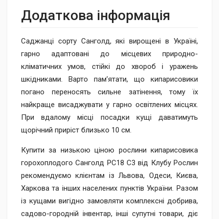
Додаткова інформація
Саджанці сорту Санголд, які вирощені в Україні,
гарно адаптовані до місцевих природно-
кліматичних умов, стійкі до хвороб і уражень
шкідниками. Варто пам’ятати, що кипарисовики
погано переносять сильне затінення, тому їх
найкраще висаджувати у гарно освітлених місцях.
При вдалому місці посадки кущі даватимуть
щорічний приріст близько 10 см.
Купити за низькою ціною рослини кипарисовика
горохоплодого Санголд РС18 С3 від Клубу Рослин
рекомендуємо клієнтам із Львова, Одеси, Києва,
Харкова та інших населених пунктів України. Разом
із кущами вигідно замовляти комплексні добрива,
садово-городній інвентар, інші супутні товари, діє