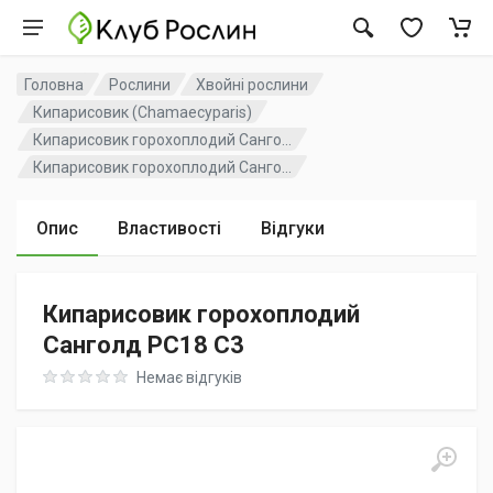
Головна
Рослини
Хвойні рослини
Кипарисовик (Chamaecyparis)
Кипарисовик горохоплодий Санго...
Кипарисовик горохоплодий Санго...
Опис
Властивості
Відгуки
Кипарисовик горохоплодий
Санголд PC18 C3
Rating: 0 out of 5
Немає відгуків