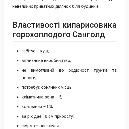
невеликих приватних ділянок біля будинків.
Властивості кипарисовика
горохоплодого Санголд
габітус – кущ;
вітчизняне виробництво;
не вимогливий до родючості ґрунтів та
вологи;
потребує сонячних місць;
кліматична зона – 5;
контейнер – С3;
за рік дає 10 см приросту;
форма – напівкуля;