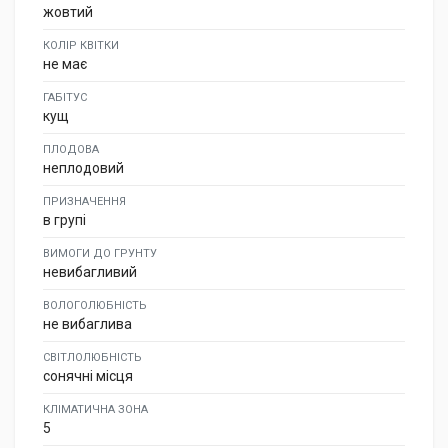
жовтий
КОЛІР КВІТКИ
не має
ГАБІТУС
кущ
ПЛОДОВА
неплодовий
ПРИЗНАЧЕННЯ
в групі
ВИМОГИ ДО ГРУНТУ
невибагливий
ВОЛОГОЛЮБНІСТЬ
не вибаглива
СВІТЛОЛЮБНІСТЬ
сонячні місця
КЛІМАТИЧНА ЗОНА
5