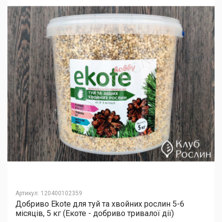
Артикул
:
120400102359
Добриво Еkote для туй та хвойних рослин 5-6
місяців, 5 кг (Екоте - добриво тривалої дії)