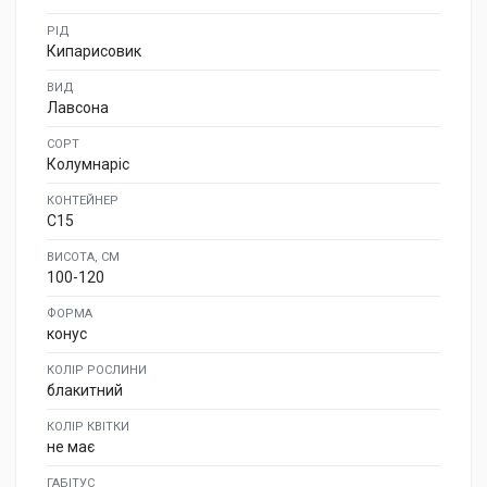
РІД
Кипарисовик
ВИД
Лавсона
СОРТ
Колумнаріс
КОНТЕЙНЕР
C15
ВИСОТА, СМ
100-120
ФОРМА
конус
КОЛІР РОСЛИНИ
блакитний
КОЛІР КВІТКИ
не має
ГАБІТУС