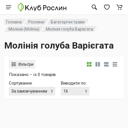
Головна
Рослини
Багаторічні трави
Молінія (Molinia)
Молінія голуба Варієгата
Молінія голуба Варієгата
Фільтри
Показано – із 0 товарів
Сортування
:
Виводити по
: