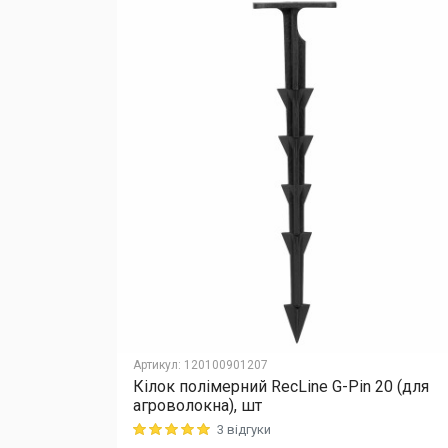
Артикул
:
120100901207
 (1,6 x 10
Кілок полімерний RecLine G-Pin 20 (для
агроволокна), шт
3 відгуки
Rating: 5 out of 5