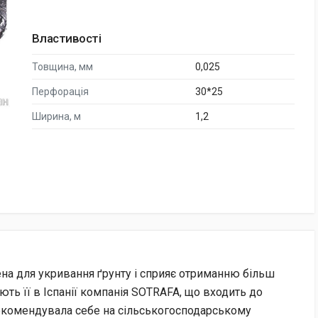
Властивості
Товщина, мм
0,025
Перфорація
30*25
Ширина, м
1,2
а для укривання ґрунту і сприяє отриманню більш
ють її в Іспанії компанія SOTRAFA, що входить до
рекомендувала себе на сільськогосподарському