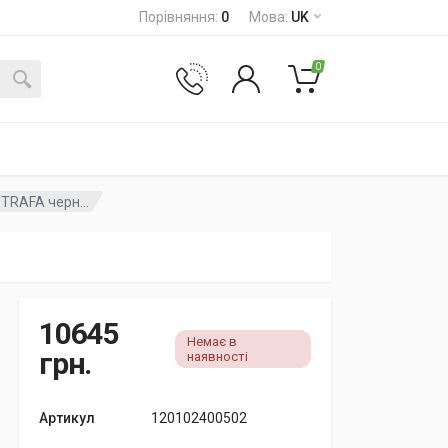
Порівняння
:
0
Мова
:
UK
0
TRAFA черн...
10645
Немає в
грн.
наявності
Артикул
120102400502