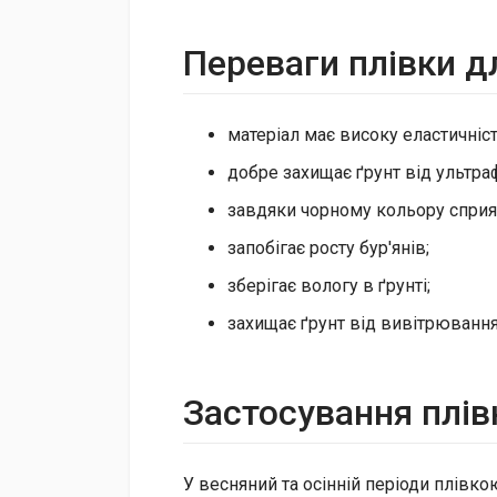
Переваги плівки д
матеріал має високу еластичність
добре захищає ґрунт від ультра
завдяки чорному кольору сприя
запобігає росту бур'янів;
зберігає вологу в ґрунті;
захищає ґрунт від вивітрювання,
Застосування плів
У весняний та осінній періоди плів