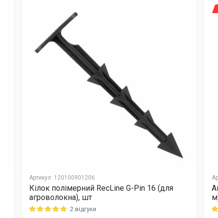
Артикул
:
120100901206
Ар
Кілок полімерний RecLine G-Pin 16 (для
А
агроволокна), шт
м
2 відгуки
Rating: 5 out of 5
Ra