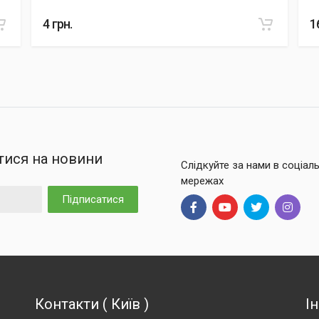
4
грн.
1
тися на новини
Слідкуйте за нами в соціал
мережах
Підписатися
Контакти
(
Київ
)
І