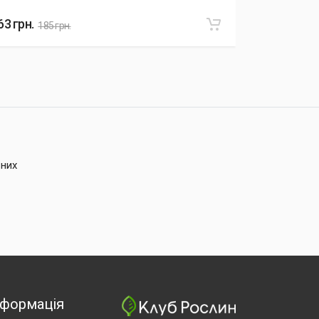
63
грн.
290
грн.
185
грн.
33
ьних
нформація