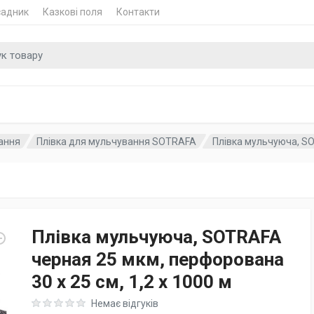
садник
Казкові поля
Контакти
 для
ання
Плівка для мульчування SOTRAFA
Плівка мульчуюча, SO
Плівка мульчуюча, SOTRAFA
черная 25 мкм, перфорована
30 х 25 см, 1,2 х 1000 м
Rating: 0 out of 5
Немає відгуків