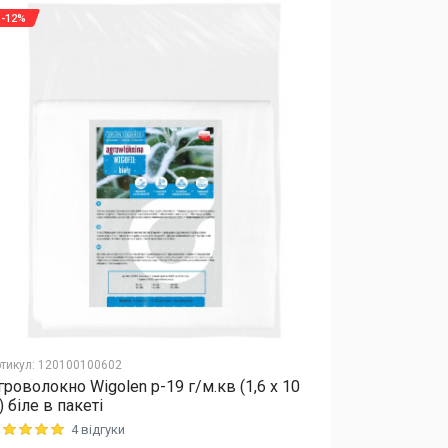
-12%
-12%
тикул
:
120100100602
Артикул
:
12010
гроволокно Wigolen p-19 г/м.кв (1,6 x 10
Агроволокно
) біле в пакеті
м) чорне в 
4 відгуки
ting: 5 out of 5
Rating: 5 out o