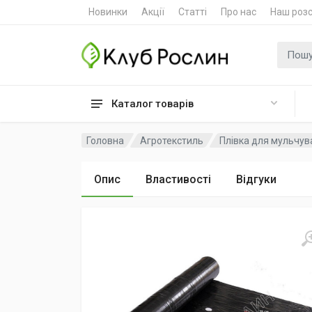
Новинки
Акції
Статті
Про нас
Наш роз
Пошук
Каталог товарів
Головна
Агротекстиль
Плівка для мульчув
Опис
Властивості
Відгуки