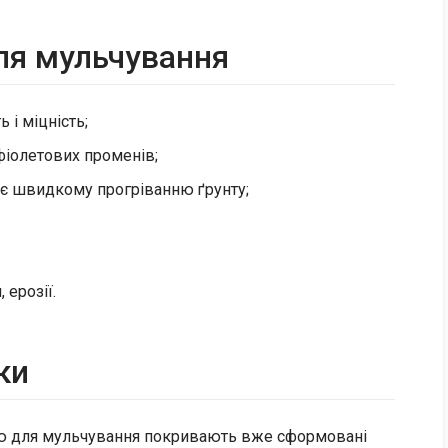
ля мульчування
 і міцність;
фіолетових променів;
є швидкому прогріванню ґрунту;
 ерозії.
ки
кою для мульчування покривають вже сформовані