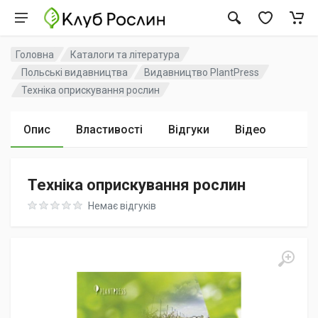
Головна
Каталоги та література
Польські видавництва
Видавництво PlantPress
Техніка оприскування рослин
Опис
Властивості
Відгуки
Відео
Техніка оприскування рослин
Rating: 0 out of 5
Немає відгуків