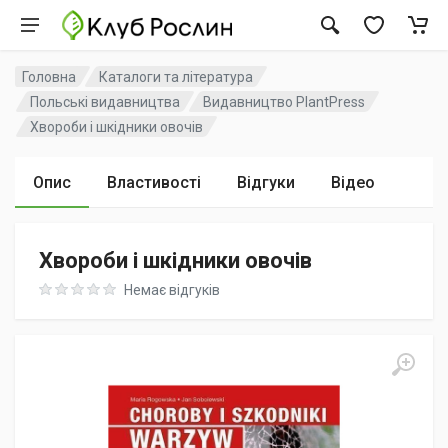
Головна
Каталоги та література
Польські видавництва
Видавництво PlantPress
Хвороби і шкідники овочів
Опис
Властивості
Відгуки
Відео
Хвороби і шкідники овочів
Rating: 0 out of 5
Немає відгуків