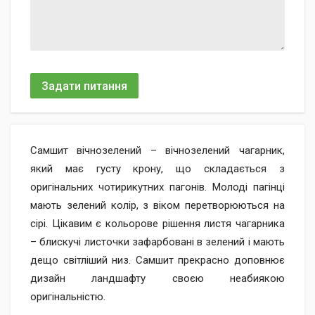
Задати питання
Самшит вічнозелений – вічнозелений чагарник,
який має густу крону, що складається з
оригінальних чотирикутних пагонів. Молоді пагінці
мають зелений колір, з віком перетворюються на
сірі. Цікавим є кольорове рішення листя чагарника
– блискучі листочки зафарбовані в зелений і мають
дещо світліший низ. Самшит прекрасно доповнює
дизайн ландшафту своєю неабиякою
оригінальністю.