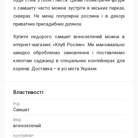
буде стіна з гілок і листя. Цікаві геометричні фігури
з самшиту часто можна зустріти в міських парках,
скверах. Не менш популярна рослина і в декорі
приватних присадибних ділянок.
Купити недорого самшит вічнозелений можна в
інтернет-магазині «Клуб Рослин». Ми максимально
швидко обробляємо замовлення і поставляємо
клієнтам саджанці в спеціальних контейнерах для
коренів. Доставка – в усі міста України.
Властивості
РІД
Самшит
ВИД
вічнозелений
КОНТЕЙНЕР