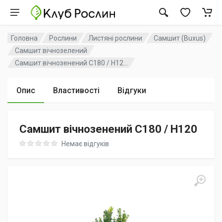
Головна
Рослини
Листяні рослини
Самшит (Buxus)
Самшит вічнозелений
Самшит вічнозенений C180 / H12...
Опис
Властивості
Відгуки
Самшит вічнозенений C180 / H120
Rating: 0 out of 5
Немає відгуків