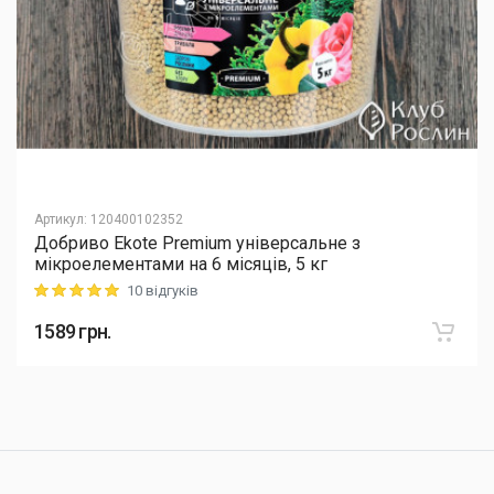
Артикул
:
120400102352
Добриво Еkote Premium універсальне з
мікроелементами на 6 місяців, 5 кг
10 відгуків
Rating: 5 out of 5
1589
грн.