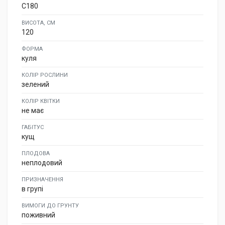
C180
ВИСОТА, СМ
120
ФОРМА
куля
КОЛІР РОСЛИНИ
зелений
КОЛІР КВІТКИ
не має
ГАБІТУС
кущ
ПЛОДОВА
неплодовий
ПРИЗНАЧЕННЯ
в групі
ВИМОГИ ДО ГРУНТУ
поживний