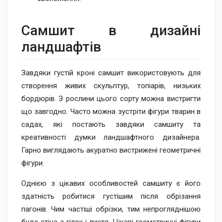
Самшит в дизайні
ландшафтів
Завдяки густій кроні самшит використовують для
створення живих скульптур, топіарів, низьких
бордюрів. З рослини цього сорту можна вистригти
що завгодно. Часто можна зустріти фігури тварин в
садах, які постають завдяки самшиту та
креативності думки ландшафтного дизайнера.
Гарно виглядають акуратно вистрижені геометричні
фігури.
Однією з цікавих особливостей самшиту є його
здатність робитися густішим після обрізання
пагонів. Чим частіші обрізки, тим непрогляднішою