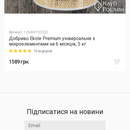
Артикул
:
120400102352
Добриво Еkote Premium універсальне з
мікроелементами на 6 місяців, 5 кг
10 відгуків
Rating: 5 out of 5
1589
грн.
Підписатися на новини
Email