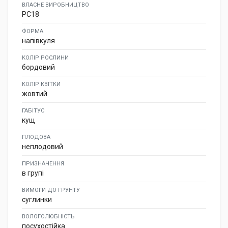
ВЛАСНЕ ВИРОБНИЦТВО
PC18
ФОРМА
напівкуля
КОЛІР РОСЛИНИ
бордовий
КОЛІР КВІТКИ
жовтий
ГАБІТУС
кущ
ПЛОДОВА
неплодовий
ПРИЗНАЧЕННЯ
в групі
ВИМОГИ ДО ГРУНТУ
суглинки
ВОЛОГОЛЮБНІСТЬ
посухостійка