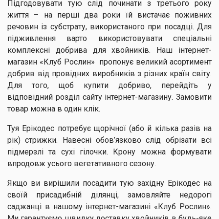
Підгодовувати тую слід починати з третього року
життя – на перші два роки їй вистачає поживних
речовин із субстрату, використаного при посадці. Для
підживлення варто використовувати спеціальні
комплексні добрива для хвойників. Наш інтернет-
магазин «Клуб Рослин» пропонує великий асортимент
добрив від провідних виробників з різних країн світу.
Для того, щоб купити добриво, перейдіть у
відповідний розділ сайту інтернет-магазину. Замовити
товар можна в один клік.
Туя Ерікодес потребує щорічної (або й кілька разів на
рік) стрижки. Навесні обов’язково слід обрізати всі
підмерзлі та сухі гілочки. Крону можна формувати
впродовж усього вегетативного сезону.
Якщо ви вирішили посадити тую західну Ерікодес на
своїй присадибній ділянці, замовляйте недорогі
саджанці в нашому інтернет-магазині «Клуб Рослин».
Ми гарантуємо швидку доставку хвойників в будь-яке