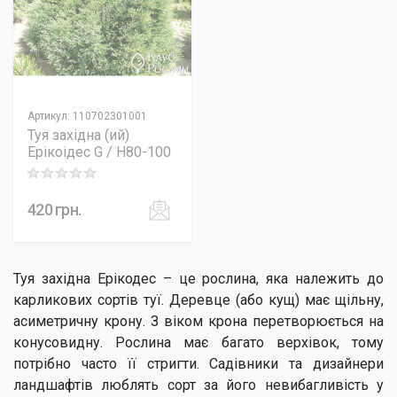
Артикул
:
110702301001
Туя західна (ий)
Ерікоідес G / H80-100
Rating: 0 out of 5
420
грн.
Туя західна Ерікодес – це рослина, яка належить до
карликових сортів туї. Деревце (або кущ) має щільну,
асиметричну крону. З віком крона перетворюється на
конусовидну. Рослина має багато верхівок, тому
потрібно часто її стригти. Садівники та дизайнери
ландшафтів люблять сорт за його невибагливість у