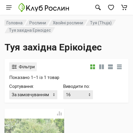
Головна
Рослини
Хвойні рослини
Туя (Thuja)
Туя західна Ерікоідес
Туя західна Ерікоідес
Фільтри
Показано 1–1 із 1 товар
Сортування
:
Виводити по
: