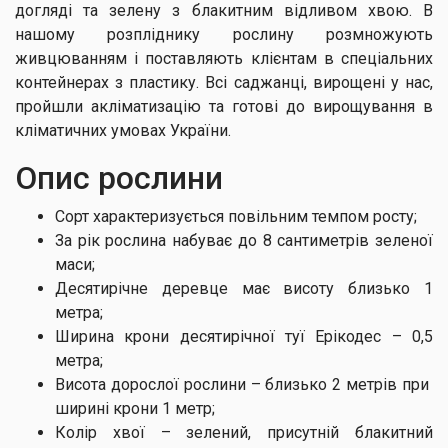
догляді та зелену з блакитним відливом хвою. В
нашому розпліднику рослину розмножують
живцюванням і поставляють клієнтам в спеціальних
контейнерах з пластику. Всі саджанці, вирощені у нас,
пройшли акліматизацію та готові до вирощування в
кліматичних умовах України.
Опис рослини
Сорт характеризується повільним темпом росту;
За рік рослина набуває до 8 сантиметрів зеленої
маси;
Десятирічне деревце має висоту близько 1
метра;
Ширина крони десятирічної туї Ерікодес – 0,5
метра;
Висота дорослої рослини – близько 2 метрів при
ширині крони 1 метр;
Колір хвої – зелений, присутній блакитний