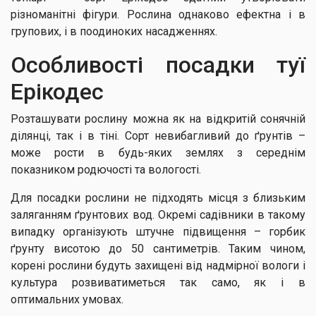
різноманітні фігури. Рослина однаково ефектна і в
групових, і в поодиноких насадженнях.
Особливості посадки туї
Ерікодес
Розташувати рослину можна як на відкритій сонячній
ділянці, так і в тіні. Сорт невибагливий до ґрунтів –
може рости в будь-яких землях з середнім
показником родючості та вологості.
Для посадки рослини не підходять місця з близьким
заляганням ґрунтових вод. Окремі садівники в такому
випадку організують штучне підвищення – горбик
ґрунту висотою до 50 сантиметрів. Таким чином,
корені рослини будуть захищені від надмірної вологи і
культура розвиватиметься так само, як і в
оптимальних умовах.