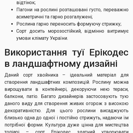
відтінок;
Пагони на рослині розташовані густо, переважно
асиметричні та гарно розгалужені;
Рослина гарно переносить формуючу стрижку;
Сорт досить морозостійкий, відмінно витримує
умови клімату України.
Використання туї Ерікодес
в ландшафтному дизайні
Даний сорт хвойника – ідеальний матеріал для
створення ландшафтних композицій. Рослину можна
вирощувати в контейнері, декоруючи нею тераси,
балкони, патіо. Багато дизайнерів застосовують тую
даного виду для створення живих огорож з високою
декоративністю. Для цього рослини висаджують
близько одна до одної і постійно стрижуть, надаючи їм
потрібної форми. Культура дуже цінна для мистецтва
топіарі – сорт Ерікодес здатний утворювати