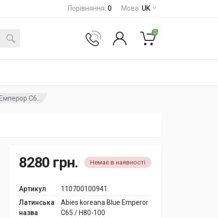
Порівняння
:
0
Мова
:
UK
0
мперор C6...
8280
грн.
Немає в наявності
Артикул
110700100941
Латинська
Abies koreana Blue Emperor
назва
C65 / H80-100