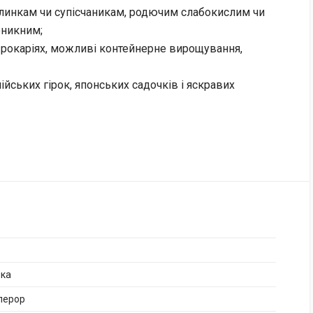
глинкам чи супісчаникам, родючим слабокислим чи
оникним;
 рокаріях, можливі контейнерне вирощування,
йських гірок, японських садочків і яскравих
ька
перор