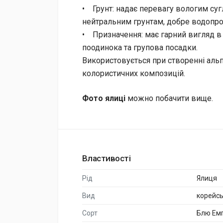
• Грунт: надає перевагу вологим су
нейтральним грунтам, добре водопр
• Призначення: має гарний вигляд в
поодинока та групова посадки.
Використовується при створенні альпі
колористичних композицій.
Фото ялиці
можно побачити вище.
Властивості
Рід
Ялиця
Вид
корейс
Сорт
Блю Ем