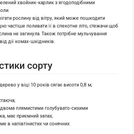
зелений хвойник-карлик з ягодоподібними
оли.
рігати рослину від вітру, який може пошкодити
но частіше поливати її в спекотне літо, стежачи щоб
слина не загинула. Також потрібне мульчування
від дії комах-шкідників.
стики сорту
дерево у віці 10 років сягає висоти 0,8 м;
стаюча;
з двома плямистими голубувато-сизими
а, має приємний запах;
ме в напівтінистих чи сонячних