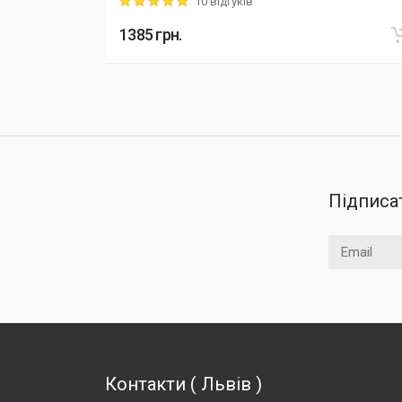
10 відгуків
Rating: 5 out of 5
1385
грн.
Підписа
Email
Контакти
(
Львів
)