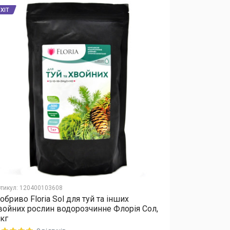
ХІТ
ХІТ
тикул
:
120400103608
Артикул
:
12040
обриво Floria Sol для туй та інших
Добриво Еk
войних рослин водорозчинне Флорія Сол,
5-6 місяців
 кг
дії)