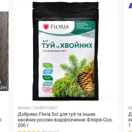
Артикул
:
120400103607
Ар
Добриво Floria Sol для туй та інших
Д
ї
хвойних рослин водорозчинне Флорія Сол,
х
200 г
1