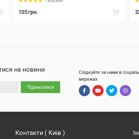
7 відгуків
Rating: 5 out of 5
Ra
105
грн.
3
тися на новини
Слідкуйте за нами в соціал
мережах
Підписатися
Контакти
(
Київ
)
І