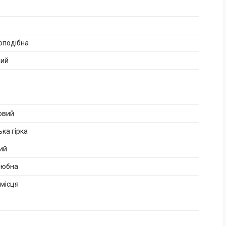
оподібна
ний
овий
ька гірка
ий
любна
 місця