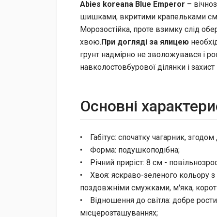
Abies koreana Blue Emperor
– вічно
шишками, вкритими крапельками см
Морозостійка, проте взимку слід обе
хвою.
При догляді за ялицею
необхід
грунт надмірно не зволожувався і ро
навколостовбурової ділянки і захист 
Основні характери
• Габітус: спочатку чагарник, згодом 
• Форма: подушкоподібна;
• Річний приріст: 8 см - повільнозро
• Хвоя: яскраво-зеленого кольору 
поздовжніми смужками, м'яка, коротк
• Відношення до світла: добре рости
місцерозташуваннях;