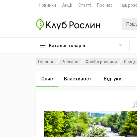
Новинки
Акції
Статті
Про нас
Наш роз
Пошук
Каталог товарів
Головна
Рослини
Хвойні рослини
Ялиця 
Опис
Властивості
Відгуки