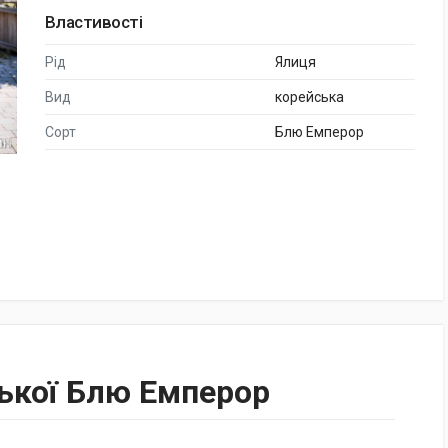
Властивості
Рід
Ялиця
Вид
корейська
Сорт
Блю Емперор
ської Блю Емперор