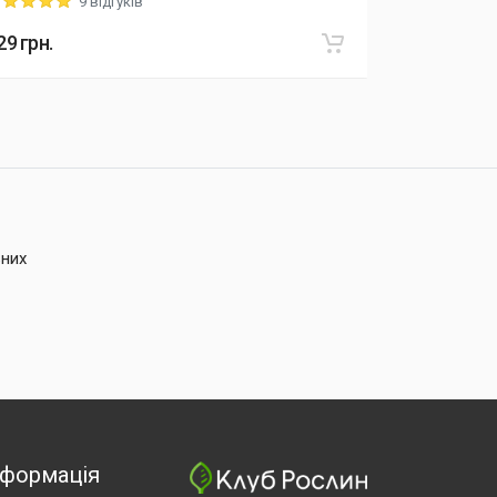
9 відгуків
ting: 5 out of 5
Rating: 5 out o
29
грн.
934
грн.
ьних
нформація