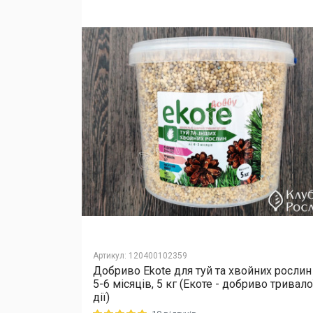
Артикул
:
120400102359
их рослин
Добриво Еkote для туй та хвойних рослин
во тривалої
5-6 місяців, 5 кг (Екоте - добриво тривало
дії)