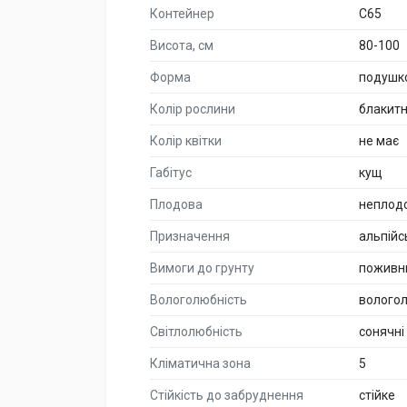
Контейнер
C65
Висота, см
80-100
Форма
подушк
Колір рослини
блакит
Колір квітки
не має
Габітус
кущ
Плодова
неплод
Призначення
альпійс
Вимоги до грунту
поживн
Вологолюбність
волого
Світлолюбність
сонячні
Кліматична зона
5
Стійкість до забруднення
стійке