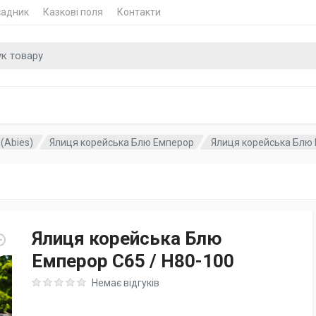
садник
Казкові поля
Контакти
 для
(Abies)
Ялиця корейська Блю Емперор
Ялиця корейська Блю Е
Ялиця корейська Блю
Емперор C65 / H80-100
Rating: 0 out of 5
Немає відгуків