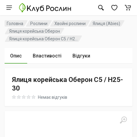
Головна
Рослини
Хвойні рослини
Ялиця (Abies)
Ялиця корейська Оберон
Ялиця корейська Оберон C5 / H2...
Опис
Властивості
Відгуки
Ялиця корейська Оберон C5 / H25-
30
Rating: 0 out of 5
Немає відгуків