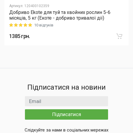
Артикул
:
120400102359
Добриво Еkote для туй та хвойних рослин 5-6
місяців, 5 кг (Екоте - добриво тривалої дії)
10 відгуків
Rating: 5 out of 5
1385
грн.
Підписатися на новини
Email
Підписатися
Слідкуйте за нами в соціальних мережах