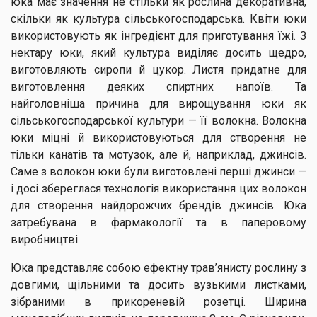
юка має значення не стільки як рослина декоративна,
скільки як культура сільськогосподарська. Квіти юки
використовують як інгредієнт для приготування їжі. З
нектару юки, який культура виділяє досить щедро,
виготовляють сиропи й цукор. Листя придатне для
виготовлення деяких спиртних напоїв. Та
найголовніша причина для вирощування юки як
сільськогосподарської культури — її волокна. Волокна
юки міцні й використовуються для створення не
тільки канатів та мотузок, але й, наприклад, джинсів.
Саме з волокон юки були виготовлені перші джинси —
і досі збереглася технологія використання цих волокон
для створення найдорожчих брендів джинсів. Юка
затребувана в фармакології та в паперовому
виробництві.
Юка представляє собою ефектну трав’янисту рослину з
довгими, щільними та досить вузькими листками,
зібраними в прикореневій розетці. Ширина