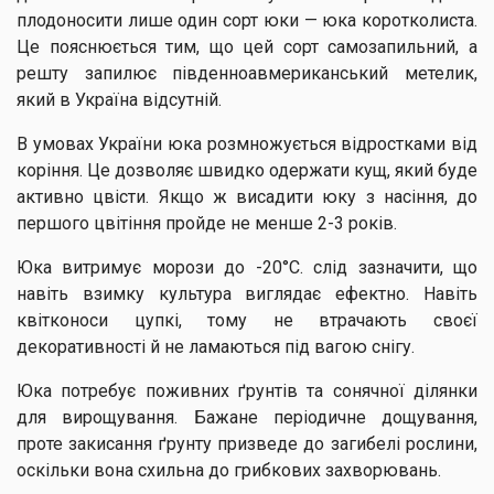
плодоносити лише один сорт юки — юка коротколиста.
Це пояснюється тим, що цей сорт самозапильний, а
решту запилює південноавмериканський метелик,
який в Україна відсутній.
В умовах України юка розмножується відростками від
коріння. Це дозволяє швидко одержати кущ, який буде
активно цвісти. Якщо ж висадити юку з насіння, до
першого цвітіння пройде не менше 2-3 років.
Юка витримує морози до -20°С. слід зазначити, що
навіть взимку культура виглядає ефектно. Навіть
квітконоси цупкі, тому не втрачають своєї
декоративності й не ламаються під вагою снігу.
Юка потребує поживних ґрунтів та сонячної ділянки
для вирощування. Бажане періодичне дощування,
проте закисання ґрунту призведе до загибелі рослини,
оскільки вона схильна до грибкових захворювань.