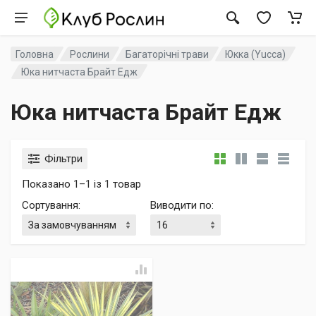
Головна
Рослини
Багаторічні трави
Юкка (Yucca)
Юка нитчаста Брайт Едж
Юка нитчаста Брайт Едж
Фільтри
Показано 1–1 із 1 товар
Сортування
:
Виводити по
: