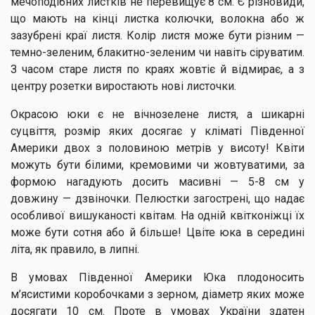
мечоподібних листків не перевищує 8 см. Є різновиди,
що мають на кінці листка колючки, волокна або ж
зазубрені краї листя. Колір листя може бути різним —
темно-зеленим, блакитно-зеленим чи навіть сіруватим.
З часом старе листя по краях жовтіє й відмирає, а з
центру розетки виростають нові листочки.
Окрасою юки є не вічнозелене листя, а шикарні
суцвіття, розмір яких досягає у кліматі Південної
Америки двох з половиною метрів у висоту! Квіти
можуть бути білими, кремовими чи жовтуватими, за
формою нагадують досить масивні — 5-8 см у
довжину — дзвіночки. Пелюстки загострені, що надає
особливої вишуканості квітам. На одній квітконіжці їх
може бути сотня або й більше! Цвіте юка в середині
літа, як правило, в липні.
В умовах Південної Америки Юка плодоносить
м’ясистими коробочками з зерном, діаметр яких може
досягати 10 см. Проте в умовах України здатен