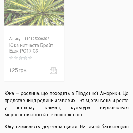
Артикул
:
110125000302
Юка нитчаста Брайт
Едж PC17 C3
Rating: 0 out of 5
125
грн.
Юка — рослина, що походить з Південної Америки. Це
представниця родини агавових. Втім, хоч вона й росте
у теплому кліматі, культура вирізняється
морозостійкістю й є вічнозеленою.
Юку називають деревом щастя. На своїй батьківщині