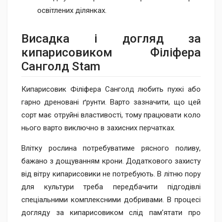
освітлених ділянках.
Висадка і догляд за
кипарисовиком Філіфера
Санголд Stam
Кипарисовик Філіфера Санголд любить пухкі або
гарно дреновані ґрунти. Варто зазначити, що цей
сорт має отруйні властивості, тому працювати коло
нього варто виключно в захисних перчатках.
Влітку рослина потребуватиме рясного поливу,
бажано з дощуванням крони. Додаткового захисту
від вітру кипарисовики не потребують. В літню пору
для культури треба передбачити підгодівлі
спеціальними комплексними добривами. В процесі
догляду за кипарисовиком слід пам’ятати про