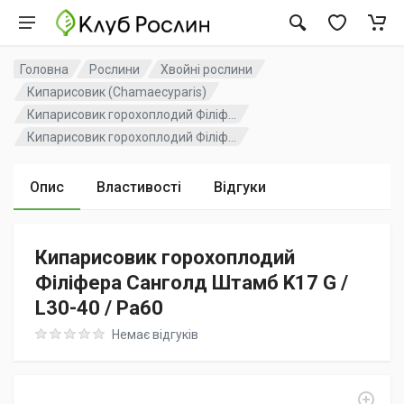
Головна
Рослини
Хвойні рослини
Кипарисовик (Chamaecyparis)
Кипарисовик горохоплодий Філіф...
Кипарисовик горохоплодий Філіф...
Опис
Властивості
Відгуки
Кипарисовик горохоплодий
Філіфера Санголд Штамб K17 G /
L30-40 / Pa60
Rating: 0 out of 5
Немає відгуків