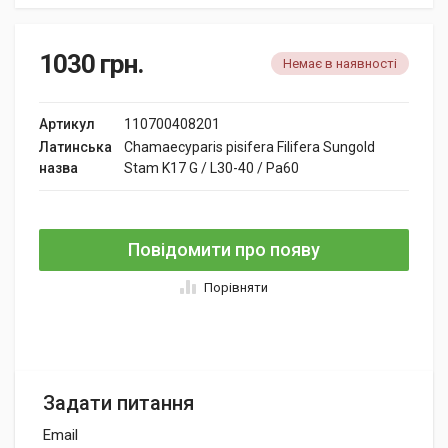
1030
грн.
Немає в наявності
Артикул
110700408201
Латинська
Chamaecyparis pisifera Filifera Sungold
назва
Stam K17 G / L30-40 / Pa60
Повідомити про появу
Порівняти
Задати питання
Email