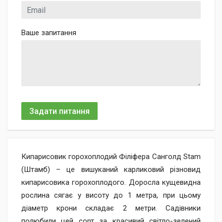
Ваше запитання
Задати питання
Кипарисовик горохоплодий Філіфера Санголд Stam
(Штамб) – це вишуканий карликовий різновид
кипарисовика горохоплодого. Доросла кущевидна
рослина сягає у висоту до 1 метра, при цьому
діаметр крони складає 2 метри. Садівники
полюбили цей сорт за красивий світло-зелений