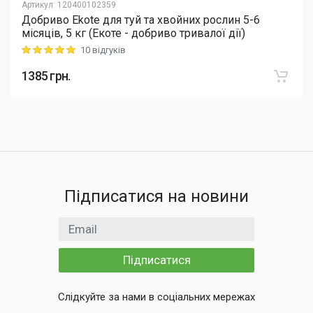
Артикул
:
120400102359
Добриво Еkote для туй та хвойних рослин 5-6
місяців, 5 кг (Екоте - добриво тривалої дії)
10 відгуків
Rating: 5 out of 5
1385
грн.
Підписатися на новини
Email
Підписатися
Слідкуйте за нами в соціальних мережах