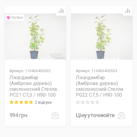
Артикул
:
110406400502
Артикул
:
110406400503
Ліквідамбар
Ліквідамбар
(Амброве дерево)
(Амброве дерево)
смолоносний Стелла
смолоносний Стелла
PC21 C7,5 / H90-100
PG22 C7,5 / H90-100
2 відгуки
Rating: 5 out of 5
Rating: 0 out of 5
994
грн.
Ціну уточнюйте