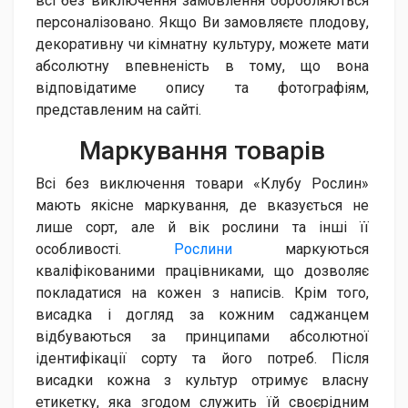
всі без виключення замовлення обробляються
персоналізовано. Якщо Ви замовляєте плодову,
декоративну чи кімнатну культуру, можете мати
абсолютну впевненість в тому, що вона
відповідатиме опису та фотографіям,
представленим на сайті.
Маркування то​варів
Всі без виключення товари «Клубу Рослин»
мають якісне маркування, де вказується не
лише сорт, але й вік рослини та інші її
особливості.
Рослини
маркуються
кваліфікованими працівниками, що дозволяє
покладатися на кожен з написів. Крім того,
висадка і догляд за кожним саджанцем
відбуваються за принципами абсолютної
ідентифікації сорту та його потреб. Після
висадки кожна з культур отримує власну
етикетку, яка згодом служить їй своєрідним