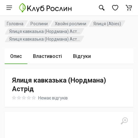
Головна
Рослини
Хвойні рослини
Ялиця (Abies)
Ялиця кавказька (Нордмана) Аст...
Ялиця кавказька (Нордмана) Аст...
Опис
Властивості
Відгуки
Ялиця кавказька (Нордмана)
Астрід
Rating: 0 out of 5
Немає відгуків