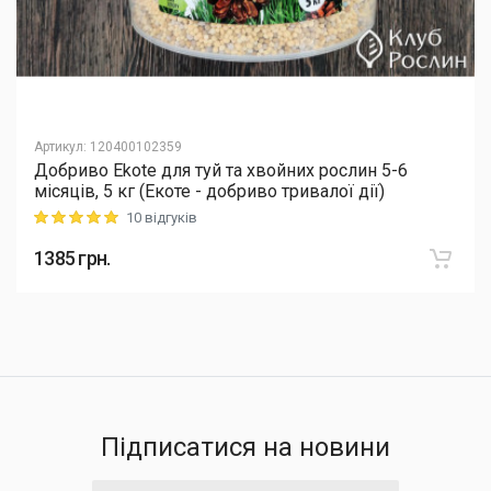
Артикул
:
120400102359
Добриво Еkote для туй та хвойних рослин 5-6
місяців, 5 кг (Екоте - добриво тривалої дії)
10 відгуків
Rating: 5 out of 5
1385
грн.
Підписатися на новини