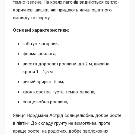
темно-зелена. На краях пагонів видніються світло-
коричневі шишки, які придають ялиці ошатного
вигляду та шарму.
Основні характеристики:
габітус: чагарник;
форма: розлога;
висота дорослої рослини: до 2 м, ширина
крони 1 - 1,5 м;
річний приріст: 5 см;
хвоя коротка, густа, темно-зелена;
сонцелюбна рослина;
Ялиця Нордмана Астрід солнцелюбна, добре росте
в півтіні. До складу грунту не вимоглива, проте
краще росте на родючих, добре зволожених