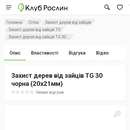
Головна
Сітка
Захист дерев від зайців
Захист дерев від зайців TG
Захист дерев від зайців TG 30 ...
Опис
Властивості
Відгуки
Відео
Захист дерев від зайців TG 30
чорна (20х21мм)
Rating: 0 out of 5
Немає відгуків