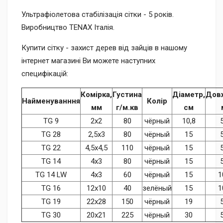
Ультрафіолетова стабілізація сітки - 5 років.
Виробництво TENAX Італія.
Купити сітку - захист дерев від зайців в нашому
інтернет магазині Ви можете наступних
специфікацій:
Комірка,
Густина
Діаметр,
Дов
Найменуванння
Колір
мм
г/м.кв
см
TG 9
2х2
80
чёрный
10,8
TG 28
2,5х3
80
чёрный
15
TG 22
4,5х4,5
110
чёрный
15
TG 14
4х3
80
чёрный
15
TG 14 LW
4х3
60
чёрный
15
1
TG 16
12х10
40
зелёный
15
1
TG 19
22х28
150
чёрный
19
TG 30
20х21
225
чёрный
30