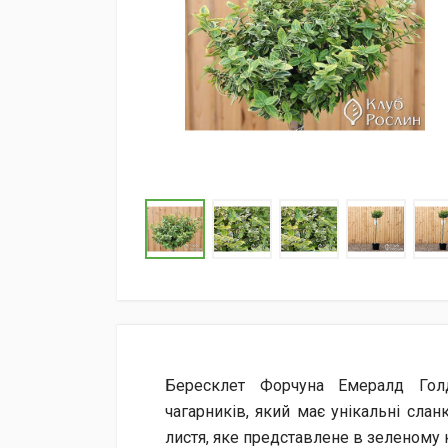
Бересклет Форчуна Емералд Гол
чагарників, який має унікальні слан
листя, яке представлене в зеленому