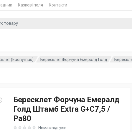
садник
Казкові поля
Контакти
 для
склет (Euonymus)
Бересклет Форчуна Емералд Голд
Берескле
Бересклет Форчуна Емералд
Голд Штамб Extra G+C7,5 /
Pa80
Rating: 0 out of 5
Немає відгуків