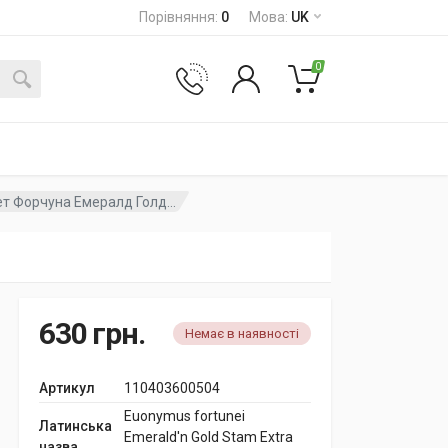
Порівняння
:
0
Мова
:
UK
0
т Форчуна Емералд Голд...
630
грн.
Немає в наявності
Артикул
110403600504
Euonymus fortunei
Латинська
Emerald'n Gold Stam Extra
назва