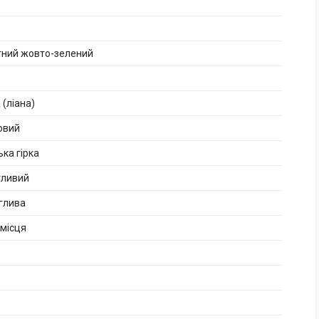
тний жовто-зелений
 (ліана)
овий
ька гірка
гливий
глива
 місця