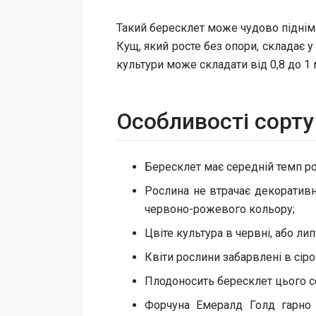
Такий бересклет може чудово піднімат
Кущ, який росте без опори, складає 
культури може складати від 0,8 до 1 
Особливості сорт
Бересклет має середній темп рос
Рослина не втрачає декоративно
червоно-рожевого кольору;
Цвіте культура в червні, або лип
Квіти рослини забарвлені в сіро
Плодоносить бересклет цього с
Форчуна Емералд Голд гарно р