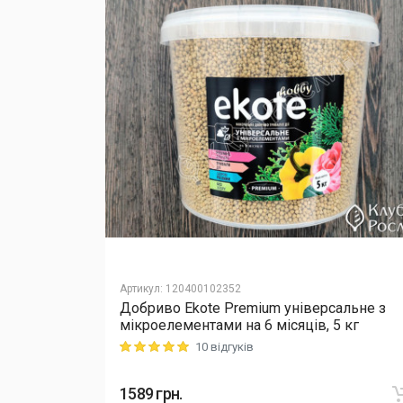
Артикул
:
120400102352
Добриво Еkote Premium універсальне з
Cellfast,
мікроелементами на 6 місяців, 5 кг
10 відгуків
Rating: 5 out of 5
1589
грн.