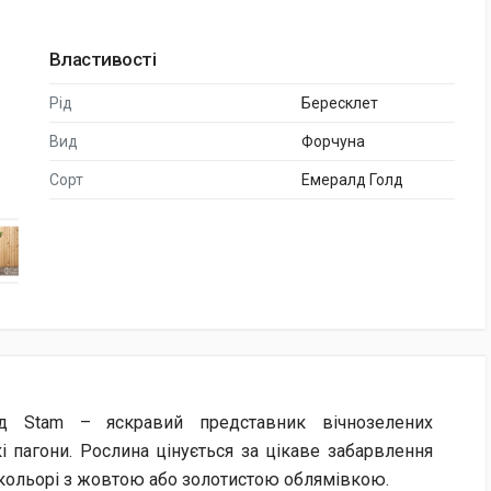
Властивості
Рід
Бересклет
Вид
Форчуна
Сорт
Емералд Голд
д Stam – яскравий представник вічнозелених
кі пагони. Рослина цінується за цікаве забарвлення
 кольорі з жовтою або золотистою облямівкою.