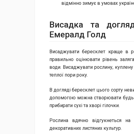
відмінно зимує в умовах україн
Висадка та догля
Емералд Голд
Висаджувати бересклет краще в ро
правильно оцінювати рівень заляг
води. Висаджувати рослину, куплену
теплої пори року.
В догляді бересклет цього сорту неви
допомогою можна створювати будь-я
прибирати сухі та хворі гілочки.
Рослина вдячно відгукнеться на
декоративних листяних культур.