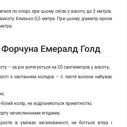
ися по опорі, при цьому сягає у висоту до 3 метрів.
у висоту близько 0,5 метра. При цьому діаметр крони
метра.
у Форчуна Емералд Голд
ту – за рік витягується на 20 сантиметрів у висоту;
сті з настанням холодів – її листя восени набуває
ні;
-білий колір, не відрізняються примітністю;
орту нечисленними ягодами;
осте в умовах загазованості, не боїться вітру і