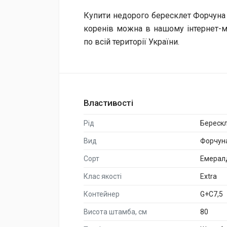
Купити недорого бересклет Форчуна
коренів можна в нашому інтернет-м
по всій території України.
Властивості
Рід
Береск
Вид
Форчун
Сорт
Емерал
Клас якості
Extra
Контейнер
G+C7,5
Висота штамба, см
80