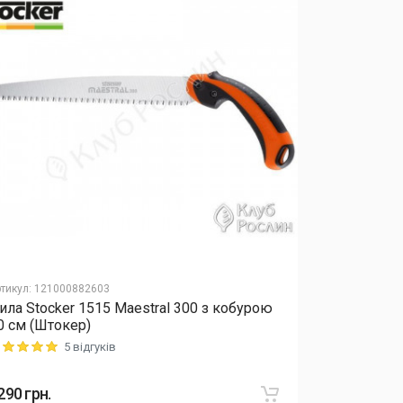
тикул
:
121000882603
Артикул
:
12040
ила Stocker 1515 Maestral 300 з кобурою
Добриво Еk
0 см (Штокер)
мікроелеме
5 відгуків
ting: 5 out of 5
Rating: 5 out o
290
грн.
415
грн.