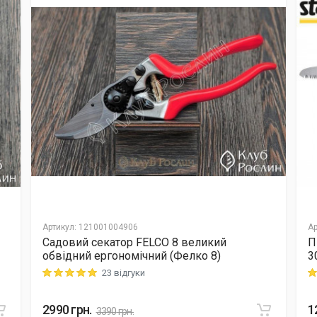
Артикул
:
121001004906
Ар
Садовий секатор FELCO 8 великий
П
обвідний ергономічний (Фелко 8)
3
23 відгуки
Rating: 5 out of 5
Ra
2990
грн.
1
3390
грн.