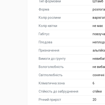
Тип формовки
Штамб
Форма
розлога
Колір рослини
варієга
Колір квітки
не має
Габітус
повзуча
Плодова
неплод
Призначення
альпійс
Вимоги до грунту
невиба
Вологолюбність
не виба
Світлолюбність
сонячні
Кліматична зона
6
Стійкість до забруднення
стійке
Річний приріст
20