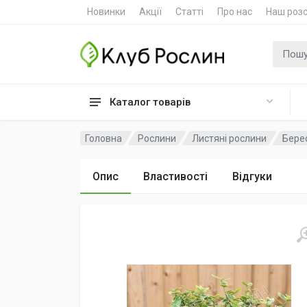
Новинки
Акції
Статті
Про нас
Наш роз
Пошук
Каталог товарів
Головна
Рослини
Листяні рослини
Бере
Опис
Властивості
Відгуки