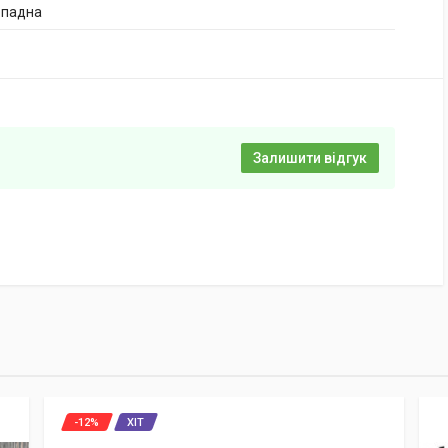
опадна
Залишити відгук
-12%
ХІТ