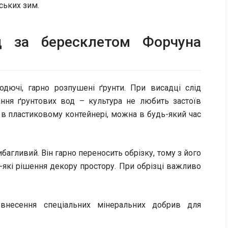
ських зим.
д за бересклетом Форчуна
дючі, гарно розпушені ґрунти. При висадці слід
ання ґрунтових вод – культура не любить застоїв
 в пластиковому контейнері, можна в будь-який час
багливий. Він гарно переносить обрізку, тому з його
кі рішення декору простору. При обрізці важливо
 внесення спеціальних мінеральних добрив для