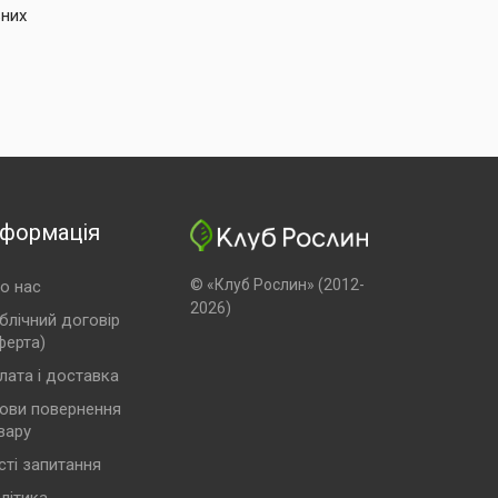
ьних
нформація
© «Клуб Рослин» (2012-
о нас
2026)
блічний договір
ферта)
лата і доставка
ови повернення
вару
сті запитання