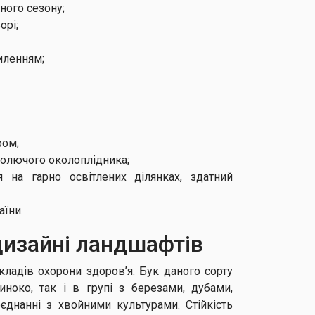
ного сезону;
орі;
мленням;
ром;
колючого околоплідника;
 на гарно освітлених ділянках, здатний
аїни.
дизайні ландшафтів
кладів охорони здоров’я. Бук даного сорту
ноко, так і в групі з березами, дубами,
днанні з хвойними культурами. Стійкість