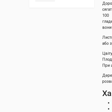
Доро
сяга
100 
глад
вони
Лист
або 
Цвіт
Плод
При 
Дере
розв
Ха