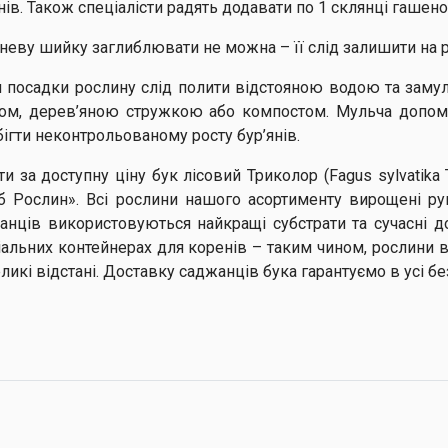
нів. Також спеціалісти радять додавати по 1 склянці гашен
неву шийку заглиблювати не можна – її слід залишити на рі
я посадки рослину слід полити відстояною водою та заму
ом, дерев’яною стружкою або компостом. Мульча допомо
бігти неконтрольованому росту бур’янів.
ти за доступну ціну бук лісовий Триколор (Fagus sylvatika
б Рослин». Всі рослини нашого асортименту вирощені ру
анців використовуються найкращі субстрати та сучасні д
іальних контейнерах для коренів – таким чином, рослини в
еликі відстані. Доставку саджанців бука гарантуємо в усі б