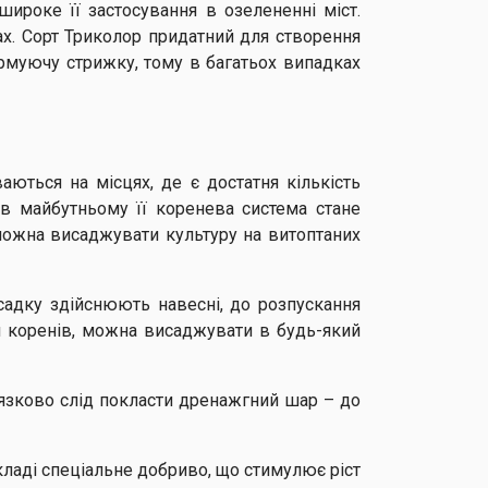
роке її застосування в озелененні міст.
рах. Сорт Триколор придатний для створення
рмуючу стрижку, тому в багатьох випадках
р
аються на місцях, де є достатня кількість
 в майбутньому її коренева система стане
можна висаджувати культуру на витоптаних
садку здійснюють навесні, до розпускання
ля коренів, можна висаджувати в будь-який
’язково слід покласти дренажгний шар – до
кладі спеціальне добриво, що стимулює ріст