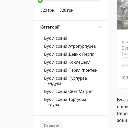
320
грн.
–
320
грн.
Категорії
Бук лісовий
Арт
Бук лісовий Атропурпуреа
Бу
Тр
Бук лісовий Девик Перпл
H1
Бук лісовий Коклешелл
Rati
Бук лісовий Перпл Фонтеін
32
Бук лісовий Пурпуреа
Пендула
Бук лісовий Сват Магрет
Бук лісовий Тортуоза
Бук 
Педула
поши
Євро
зони
Скинути