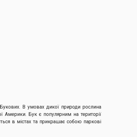
Букових. В умовах дикої природи рослина
ої Америки. Бук є популярним на території
ться в містах та прикрашає собою паркові