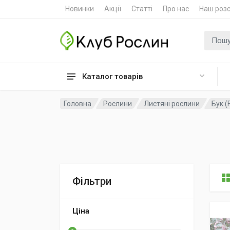
Новинки
Акції
Статті
Про нас
Наш роз
Пошук
Каталог товарів
Головна
Рослини
Листяні рослини
Бук (
Фільтри
Ціна