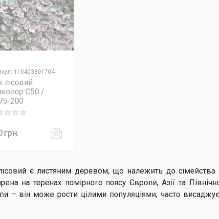
икул
:
110403801704
к лісовий
иколор C50 /
75-200
ng: 0 out of 5
0
грн.
лісовий є листяним деревом, що належить до сімейства 
рена на теренах помірного поясу Європи, Азії та Північн
пи – він може рости цілими популяціями, часто висаджує
.