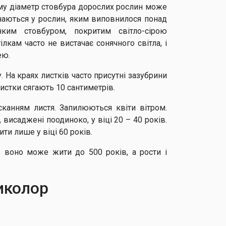
му діаметр стовбура дорослих рослин може
річаються у рослин, яким виповнилося понад
нким стовбуром, покритим світло-сірою
кам часто не вистачає сонячного світла, і
ею.
 На краях листків часто присутні зазубрини
листки сягають 10 сантиметрів.
усканням листя. Запилюються квіти вітром.
исаджені поодиноко, у віці 20 – 40 років.
ти лише у віці 60 років.
воно може жити до 500 років, а рости і
иколор