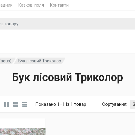
садник
Казкові поля
Контакти
 для
Fagus)
Бук лісовий Триколор
Бук лісовий Триколор
Показано 1–1 із 1 товар
Сортування
: