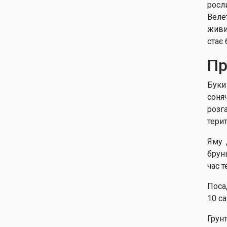
росл
Веле
живи
стає
Пр
Буки
соня
розг
терит
Яму 
брун
час т
Поса
10 са
Грун