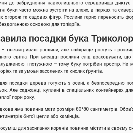
ини до забруднення навколишнього середовища диктує ши
тні-буки часто можна зустріти на алеях, в парках та скве
х огорож та садових фігур. Рослина гарно переносить фо
 бездоганною основою для топіаріїв.
авила посадки бука Триколо
 – тіневитривалі рослини, але найкраще ростуть і розвив
чного світла. При висадці рослини слід враховувати, що
алудженою і потужною – тому буку потрібен простір. Не 
оріях та за умови засолених та кислих ґрунтів.
для посадки дерева готують з осені, а безпосередню по
ьок. Але саджанці, куплені в спеціальних контейнерах д
еплої пори року.
дкова яма повинна мати розміри 80*80 сантиметрів. Обов
нтиметрів битої цегли або камінців.
тосуміш для засипання коренів повинна містити в своєму с