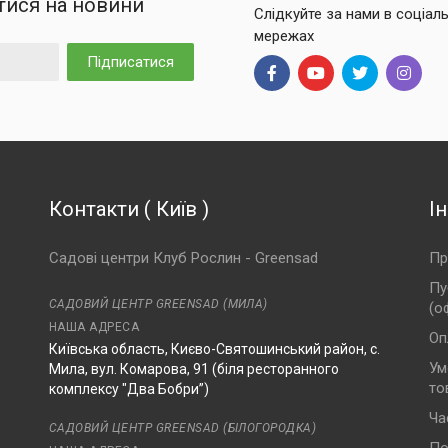
тися на новини
Слідкуйте за нами в соціал
мережах
Підписатися
Контакти
(
Київ
)
І
Садові центри Клуб Рослин - Greensad
Пр
Пу
САДОВИЙ ЦЕНТР GREENSAD (МИЛА)
(о
НАША АДРЕСА
Оп
Київська область, Києво-Святошинський район, с.
Ум
Мила, вул. Комарова, 91 (біля ресторанного
то
комплексу "Два Бобри”)
Ча
САДОВИЙ ЦЕНТР GREENSAD (БІЛОГОРОДКА)