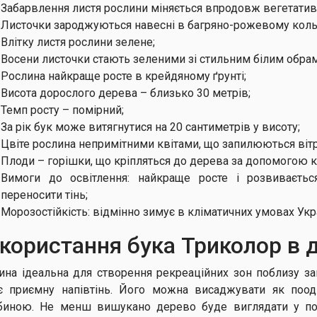
Забарвлення листя рослини міняється впродовж вегетатив
Листочки зароджуються навесні в багряно-рожевому коль
Влітку листя рослини зелене;
Восени листочки стають зеленими зі стильним білим обра
Рослина найкраще росте в крейдяному ґрунті;
Висота дорослого дерева – близько 30 метрів;
Темп росту – помірний;
За рік бук може витягнутися на 20 сантиметрів у висоту;
Цвіте рослина непримітними квітами, що запилюються віт
Плоди – горішки, що кріпляться до дерева за допомогою 
Вимоги до освітлення: найкраще росте і розвивається
переносити тінь;
Морозостійкість: відмінно зимує в кліматичних умовах Укр
користання бука Триколор в 
ина ідеальна для створення рекреаційних зон поблизу за
є приємну напівтінь. Його можна висаджувати як пооди
биною. Не менш вишукано дерево буде виглядати у поє