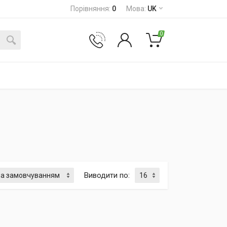
Порівняння
:
0
Мова
:
UK
0
Виводити по
: