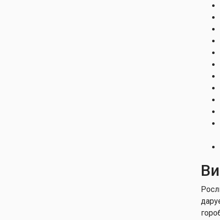
Ви
Росл
дару
горо