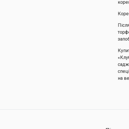
коре
Коре
Післ
торф
запо
Купи
«Клу
садж
спец
на в