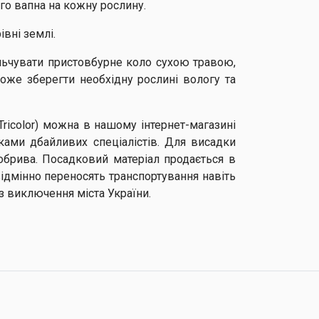
ого вапна на кожну рослину.
вні землі.
льчувати пристовбурне коло сухою травою,
же зберегти необхідну рослині вологу та
 Tricolor) можна в нашому інтернет-магазині
ками дбайливих спеціалістів. Для висадки
обрива. Посадковий матеріал продається в
ідмінно переносять транспортування навіть
ез виключення міста України.