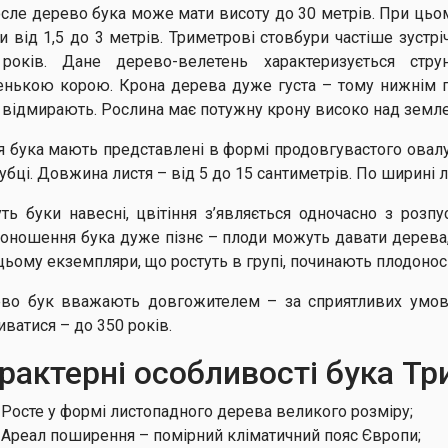
сле дерево бука може мати висоту до 30 метрів. При цьо
ти від 1,5 до 3 метрів. Триметрові стовбури частіше зуст
років. Дане дерево-велетень характеризується стру
енькою корою. Крона дерева дуже густа – тому нижнім гіл
 відмирають. Рослина має потужну крону високо над земл
я бука мають представлені в формі продовгувастого овалу.
зубці. Довжина листя – від 5 до 15 сантиметрів. По ширині 
уть буки навесні, цвітіння з’являється одночасно з розп
оношення бука дуже пізнє – плоди можуть давати дерева, в
цьому екземпляри, що ростуть в групі, починають плодоноси
во бук вважають довгожителем – за сприятливих умов 
иватися – до 350 років.
рактерні особливості бука Тр
Росте у формі листопадного дерева великого розміру;
Ареал поширення – помірний кліматичний пояс Європи;