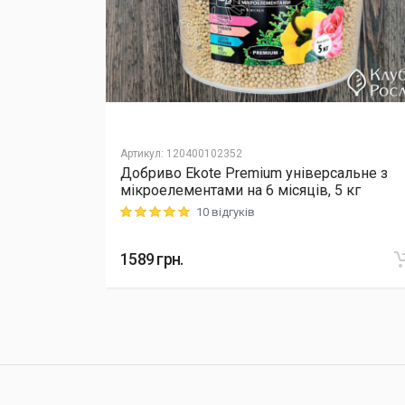
Артикул
:
120400102352
Добриво Еkote Premium універсальне з
Cellfast,
мікроелементами на 6 місяців, 5 кг
10 відгуків
Rating: 5 out of 5
1589
грн.