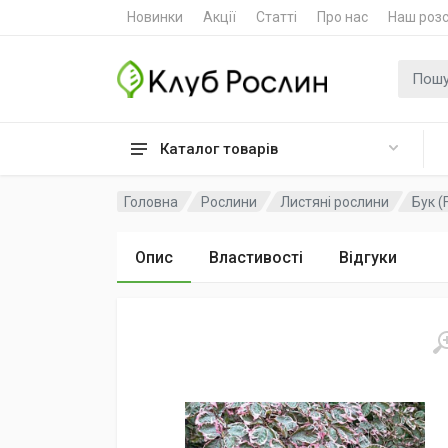
Новинки
Акції
Статті
Про нас
Наш роз
Пошук
Каталог товарів
Головна
Рослини
Листяні рослини
Бук (
Опис
Властивості
Відгуки