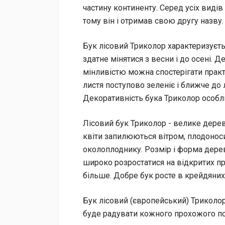
частину континенту. Серед усіх видів
тому він і отримав свою другу назву.
Бук лісовий Триколор характеризуєт
здатне мінятися з весни і до осені. Д
мінливістю можна спостерігати практ
листя поступово зеленіє і ближче до 
Декоративність бука Триколор особл
Лісовий бук Триколор - велике дерево
квіти запилюються вітром, плодонос
околоплоднику. Розмір і форма дере
широко розростатися на відкритих пр
більше. Добре бук росте в крейдяних г
Бук лісовий (європейський) Триколо
буде радувати кожного прохожого п