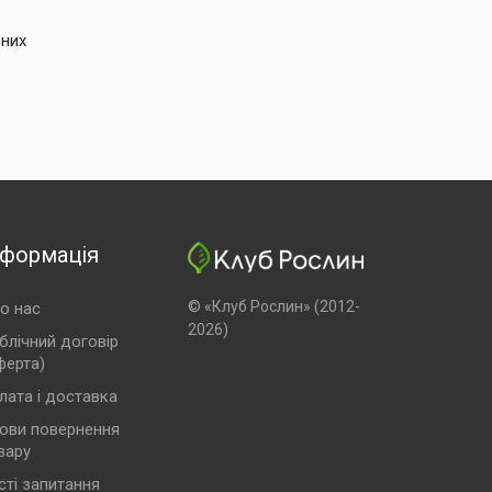
ьних
нформація
© «Клуб Рослин» (2012-
о нас
2026)
блічний договір
ферта)
лата і доставка
ови повернення
вару
сті запитання