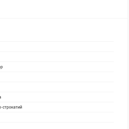
ор
а
о-строкатий