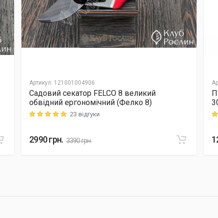
Артикул
:
121001004906
Ар
Садовий секатор FELCO 8 великий
П
обвідний ергономічний (Фелко 8)
3
23 відгуки
Rating: 5 out of 5
Ra
2990
грн.
1
3390
грн.