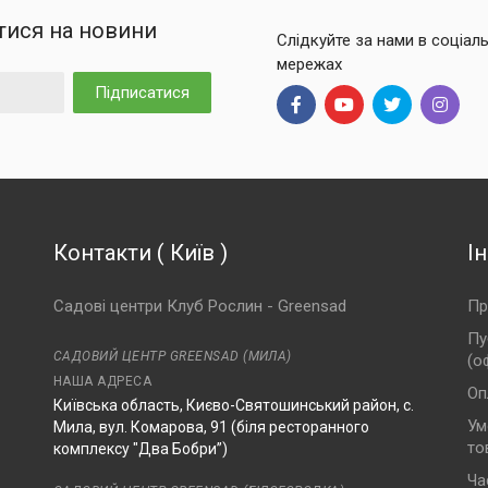
тися на новини
Слідкуйте за нами в соціал
мережах
Підписатися
Контакти
(
Київ
)
І
Садові центри Клуб Рослин - Greensad
Пр
Пу
САДОВИЙ ЦЕНТР GREENSAD (МИЛА)
(о
НАША АДРЕСА
Оп
Київська область, Києво-Святошинський район, с.
Ум
Мила, вул. Комарова, 91 (біля ресторанного
то
комплексу "Два Бобри”)
Ча