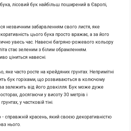
 бука, лісовий бук найбільш поширений в Європі,
ься незвичним забарвленням свого листя, яке
екоративність цього бука просто вражає, а за його
ично увесь час. Навесні багряно-рожевого кольору
літа стає зеленим з білим обрамленням.
иво ціниться навесні.
, яке часто росте на крейдяних грунтах. Непримітні
ить бук горіхами, що розвиваються в колючому
ва залежить від його довкілля. Бук може дуже
осторах, досягаючи у висоту 30 метрів і
рунтах, у частковій тіні.
р - справжній красень, який своєю декоративністю
овз нього.