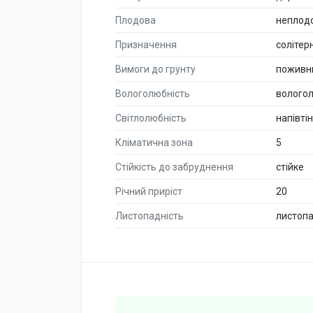
Плодова
неплод
Призначення
солітер
Вимоги до грунту
поживн
Вологолюбність
волого
Світлолюбність
напівті
Кліматична зона
5
Стійкість до забруднення
стійке
Річний приріст
20
Листопадність
листоп