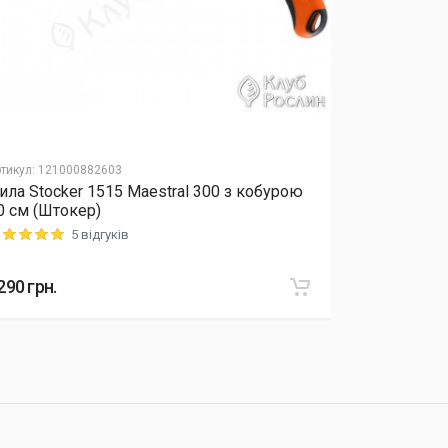
тикул
:
121000882603
Артикул
:
12040
ила Stocker 1515 Maestral 300 з кобурою
Добриво Еk
0 см (Штокер)
мікроелеме
5 відгуків
ting: 5 out of 5
Rating: 5 out o
290
грн.
415
грн.