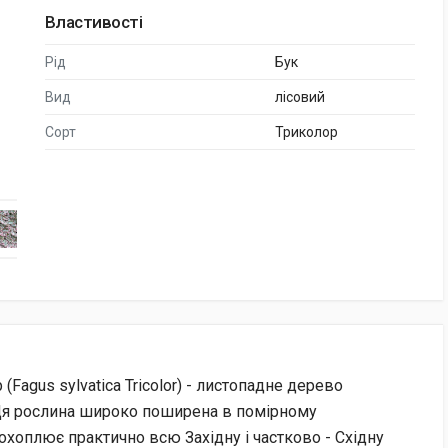
Властивості
Рід
Бук
Вид
лісовий
Сорт
Триколор
Fagus sylvatica Tricolor) - листопадне дерево
 Ця рослина широко поширена в помірному
л охоплює практично всю Західну і частково - Східну