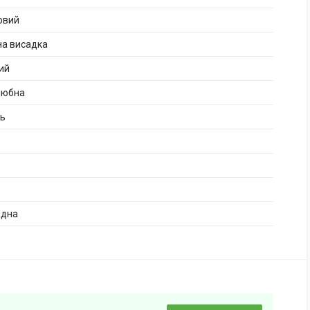
овий
на висадка
ий
любна
нь
адна