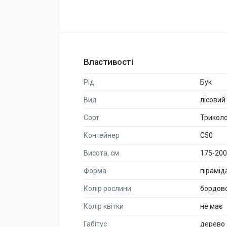
Властивості
Рід
Бук
Вид
лісовий
Сорт
Трикол
Контейнер
C50
Висота, см
175-200
Форма
пірамід
Колір рослини
бордов
Колір квітки
не має
Габітус
дерево