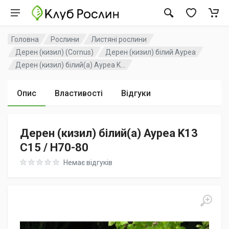
Головна
Рослини
Листяні рослини
Дерен (кизил) (Cornus)
Дерен (кизил) білий Ауреа
Дерен (кизил) білий(а) Ауреа K...
Опис
Властивості
Відгуки
Дерен (кизил) білий(а) Ауреа K13
C15 / H70-80
Rating: 0 out of 5
Немає відгуків