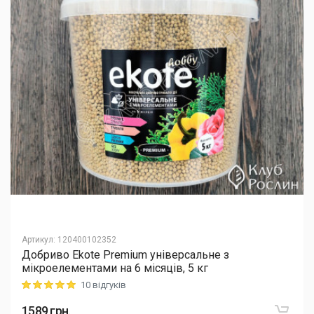
Артикул
:
120400102352
Добриво Еkote Premium універсальне з
мікроелементами на 6 місяців, 5 кг
10 відгуків
Rating: 5 out of 5
1589
грн.