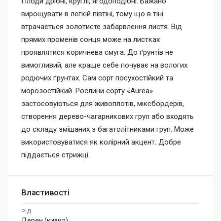
Плоди дрібні, круглі, ягодоподібні. Бажано
вирощувати в легкій півтіні, тому що в тіні
втрачається золотисте забарвлення листя. Від
прямих променів сонця може на листках
проявлятися коричнева смуга. До ґрунтів не
вимогливий, але краще себе почуває на вологих
родючих ґрунтах. Сам сорт посухостійкий та
морозостійкий. Рослини сорту «Aurea»
застосовуються для живоплотів, міксбордерів,
створення дерево-чагарникових груп або входять
до складу змішаних з багатолітниками груп. Може
використовуватися як колірний акцент. Добре
піддається стрижці.
Властивості
РІД
Дерен (кизил)