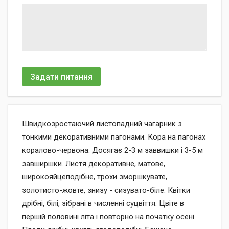
Задати питання
Швидкозростаючий листопадний чагарник з
тонкими декоративними пагонами. Кора на пагонах
коралово-червона. Досягає 2-3 м заввишки і 3-5 м
завширшки. Листя декоративне, матове,
широкояйцеподібне, трохи зморшкувате,
золотисто-жовте, знизу - сизувато-біле. Квітки
дрібні, білі, зібрані в численні суцвіття. Цвіте в
першій половині літа і повторно на початку осені.