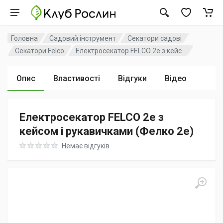
Головна
Садовий інструмент
Секатори садові
Секатори Felco
Електросекатор FELCO 2e з кейс...
Опис
Властивості
Відгуки
Відео
Електросекатор FELCO 2e з
кейсом і рукавичками (Фелко 2е)
Rating: 0 out of 5
Немає відгуків