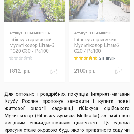
Артикул
:
110404802304
Артикул
:
110404802306
Гібіскус сірійський
Гібіскус сірійський
Мультіколор Штамб
Мультіколор Штамб
PC20 C30 / Pa100
C20 / Pa100
2 відгуки
Rating: 0 out of 5
Rating: 5 out of 5
1812
грн.
2100
грн.
Для оптових і роздрібних покупців Інтернет-магазин
Клубу Рослин пропонує замовити і купити повні
життєвої енергії саджанці гібіскуса сірійського
Мультіколор (Hibiscus syriacus Multicolor) за найбільш
вигідним співвідношенням ціна-якість. Ця садова
красуня стане окрасою будь-якого приватного саду чи