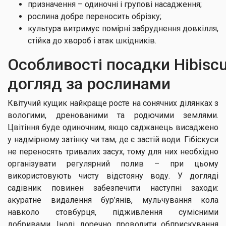
призначення – одиночні і групові насадження;
рослина добре переносить обрізку;
культура витримує помірні забруднення довкілля,
стійка до хвороб і атак шкідників.
Особливості посадки Hibiscus
догляд за рослинами
Квітучий кущик найкраще росте на сонячних ділянках з
вологими, дренованими та родючими землями.
Цвітіння буде одиночним, якщо саджанець висаджено
у надмірному затінку чи там, де є застій води. Гібіскуси
не переносять тривалих засух, тому для них необхідно
організувати регулярний полив – при цьому
використовують чисту відстояну воду. У догляді
садівник повинен забезпечити наступні заходи:
акуратне видалення бур’янів, мульчування кола
навколо стовбурця, підживлення сумісними
добривами. Іноді доречно проводити обприскування