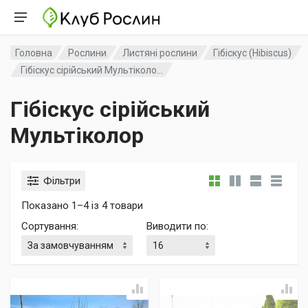
Головна
Рослини
Листяні рослини
Гібіскус (Hibiscus)
Гібіскус сірійський Мультіколо...
Гібіскус сірійський
Мультіколор
Фільтри
Показано 1–4 із 4 товари
Сортування
:
Виводити по
: