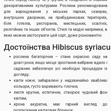
декоративними культурами. Рослина рекомендована
для вирощування у міських парках, скверах,
внутрішніх двориках, на прибудинкових територіях,
біля готелів, ресторанів, мистецьких, освітніх,
релігійних та інших об’єктів. Стилі та модні напрямки, в
яких можна застосувати цей сорт, дуже різноманітні.
Достоїнства Hibiscus syriacu
рослина багаторічна – стане окрасою саду на
довгі роки, якщо місце зростання вибране вдало і
садівник забезпечує усі необхідні процедури із
догляду;
квіти ніжні, забарвлені у надзвичайно звабливі
кольори, густо вкривають гілочки;
листя крупне, естетичне, створює чудовий фон
квітам;
крона акуратна, має гарний вигляд до
розпускання квіткових бруньок;