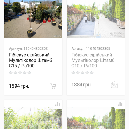
Артикул
:
110404802303
Артикул
:
110404802305
Гібіскус сірійський
Гібіскус сірійський
Мультіколор Штамб
Мультіколор Штамб
C15 / Pa100
C10 / Pa100
Rating: 0 out of 5
Rating: 0 out of 5
1884
грн.
1594
грн.