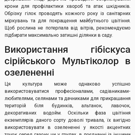
крони для профілактики хвороб та атак шкідників.
Обрізку гілок проводять кожного року із санітарних
міркувань та для покращення майбутнього цвітіння.
Щоб рослина не потерпала від вітрів, рекомендуємо
підбирати максимально затишні ділянки в саду.
Використання гібіскуса
сірійського Мультіколор в
озелененні
Ця культура може однаково успішно
використовуватися професіоналами, садівниками-
любителями, селянами та дачниками для прикрашання
територій біля будинків, альтанок, лавочок,
декоративних водойм. Оскільки фаза цвітіння
екземплярів даного сорту доволі тривала, їх вигідно
використовувати в озелененні у якості акцентних
точок серед газону чи у групах, в поєднанні із іншими