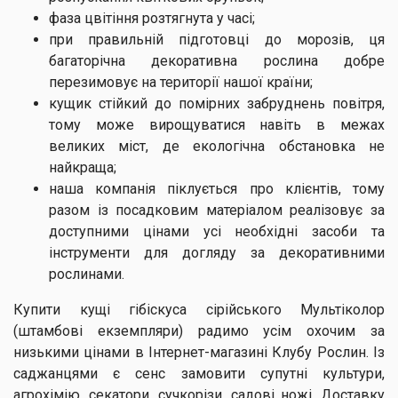
фаза цвітіння розтягнута у часі;
при правильній підготовці до морозів, ця
багаторічна декоративна рослина добре
перезимовує на території нашої країни;
кущик стійкий до помірних забруднень повітря,
тому може вирощуватися навіть в межах
великих міст, де екологічна обстановка не
найкраща;
наша компанія піклується про клієнтів, тому
разом із посадковим матеріалом реалізовує за
доступними цінами усі необхідні засоби та
інструменти для догляду за декоративними
рослинами.
Купити кущі гібіскуса сірійського Мультіколор
(штамбові екземпляри) радимо усім охочим за
низькими цінами в Інтернет-магазині Клубу Рослин. Із
саджанцями є сенс замовити супутні культури,
агрохімію, секатори, сучкорізи, садові ножі. Доставку