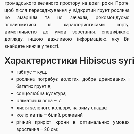
громадського зеленого простору на довгі роки. Проте,
щоб після пересаджування у відкритий ґрунт рослина
не змарніла та не зачахла, рекомендуємо
ознайомитися із характеристиками сорту,
вимогливістю до умов зростання, специфікою
догляду, іншою важливою інформацією, яку Ви
знайдете нижче у тексті.
Характеристики Hibiscus syri
габітус – кущ;
рослина потребує вологих, добре дренованих і
багатих ґрунтів;
сонцелюбна культура;
кліматична зона – 7;
листя зеленого кольору, на зиму опадає;
колір квітів – білий, рожевий;
річний приріст крони в оптимальних умовах
зростання – 20 см;