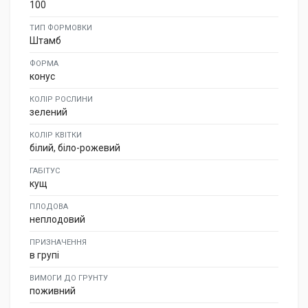
100
ТИП ФОРМОВКИ
Штамб
ФОРМА
конус
КОЛІР РОСЛИНИ
зелений
КОЛІР КВІТКИ
білий, біло-рожевий
ГАБІТУС
кущ
ПЛОДОВА
неплодовий
ПРИЗНАЧЕННЯ
в групі
ВИМОГИ ДО ГРУНТУ
поживний