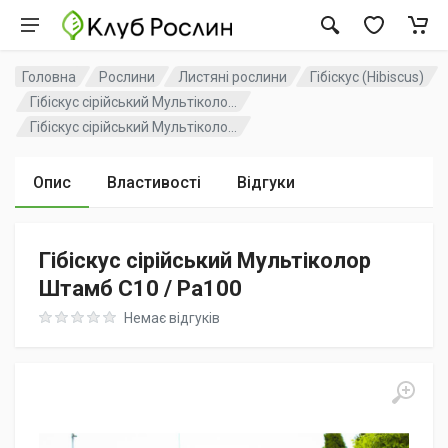
Головна
Рослини
Листяні рослини
Гібіскус (Hibiscus)
Гібіскус сірійський Мультіколо...
Гібіскус сірійський Мультіколо...
Опис
Властивості
Відгуки
Гібіскус сірійський Мультіколор
Штамб C10 / Pa100
Rating: 0 out of 5
Немає відгуків