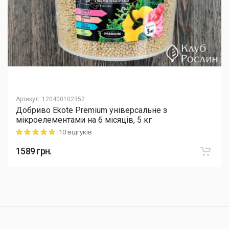
Артикул
:
120400102352
Добриво Еkote Premium універсальне з
мікроелементами на 6 місяців, 5 кг
10 відгуків
Rating: 5 out of 5
1589
грн.