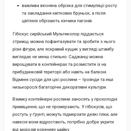
важлива весняна обрізка для стимуляції росту
та закладання квіткових бруньок, а після
цвітіння обрізають кінчики пагонів.
Гібіскус сирійський Мультиколор піддається
стрижці, можна пофантазувати та зробити з нього
різні фігури, але яскравий кущик у вигляді штамбу
виглядає не менш стильно. Саджанці можна
вирощувати в контейнерах та розмістити їх на
прибудинковій території або навіть на балконі.
Відмінні сусіди для цієї рослини – троянди та інші
низькорослі багаторічні декоративні культури.
Взимку контейнерні рослини заносять у прохолодні
приміщення, що не промерзають. У гібіскусів, що
ростуть у ґрунті, можуть підмерзати деякі гілки, але
навесні вони відростають, потрібно добре укрити
від морозів кореневу шийку.