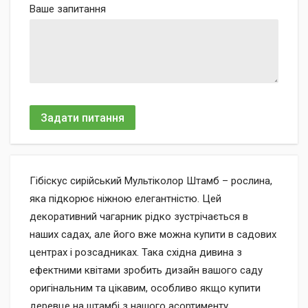
Ваше запитання
Задати питання
Гібіскус сирійський Мультіколор Штамб – рослина,
яка підкорює ніжною елегантністю. Цей
декоративний чагарник рідко зустрічається в
наших садах, але його вже можна купити в садових
центрах і розсадниках. Така східна дивина з
ефектними квітами зробить дизайн вашого саду
оригінальним та цікавим, особливо якщо купити
деревце на штамбі з нашого асортименту.